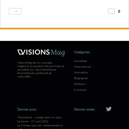
0
Catégories :
Actualités
VisionsMag est un nouveau
magazine proposant des portraits et
International
actualités sur des thématiques
Innovation
économiques, politiques et
culturelles...
Biographie
Politique
A propos
Dernier post :
Dernier tweet :
Transnistrie : voyage dans un pays
fantôme - 27 avril 2022
La Crimée veut son rattachement à