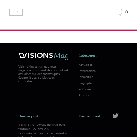
0
Catégories :
Actualités
VisionsMag est un nouveau
magazine proposant des portraits et
International
actualités sur des thématiques
Innovation
économiques, politiques et
culturelles...
Biographie
Politique
A propos
Dernier post :
Dernier tweet :
Transnistrie : voyage dans un pays
fantôme - 27 avril 2022
La Crimée veut son rattachement à