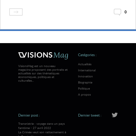
0
Catégories :
Actualités
VisionsMag est un nouveau
magazine proposant des portraits et
International
actualités sur des thématiques
Innovation
économiques, politiques et
culturelles...
Biographie
Politique
A propos
Dernier post :
Dernier tweet :
Transnistrie : voyage dans un pays
fantôme - 27 avril 2022
La Crimée veut son rattachement à