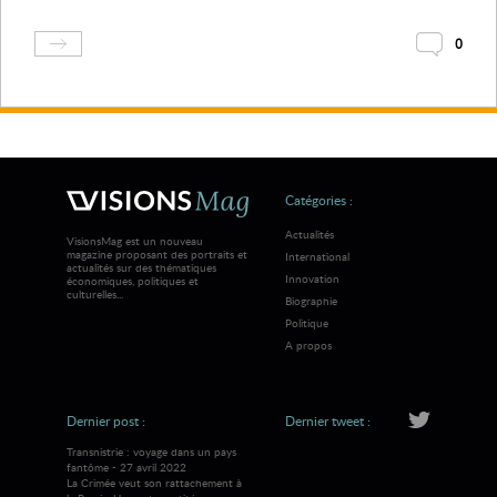
0
Catégories :
Actualités
VisionsMag est un nouveau
magazine proposant des portraits et
International
actualités sur des thématiques
Innovation
économiques, politiques et
culturelles...
Biographie
Politique
A propos
Dernier post :
Dernier tweet :
Transnistrie : voyage dans un pays
fantôme - 27 avril 2022
La Crimée veut son rattachement à