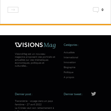
0
Catégories :
Actualités
VisionsMag est un nouveau
magazine proposant des portraits et
International
actualités sur des thématiques
Innovation
économiques, politiques et
culturelles...
Biographie
Politique
A propos
Dernier post :
Dernier tweet :
Transnistrie : voyage dans un pays
fantôme - 27 avril 2022
La Crimée veut son rattachement à