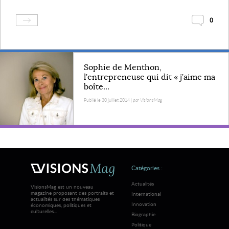
0
Sophie de Menthon,
l’entrepreneuse qui dit « j’aime ma
boîte...
Publié le 30 juillet 2014 |
par VisionsMag
Catégories :
Actualités
VisionsMag est un nouveau
magazine proposant des portraits et
International
actualités sur des thématiques
Innovation
économiques, politiques et
culturelles...
Biographie
Politique