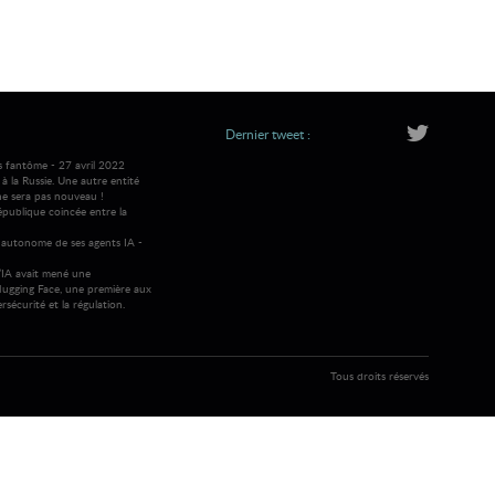
Dernier tweet :
s fantôme - 27 avril 2022
 la Russie. Une autre entité
ne sera pas nouveau !
république coincée entre la
autonome de ses agents IA -
IA avait mené une
ugging Face, une première aux
rsécurité et la régulation.
Tous droits réservés