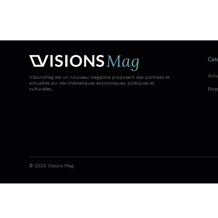
Caté
Actu
VisionsMag est un nouveau magazine proposant des portraits et
actualités sur des thématiques économiques, politiques et
culturelles...
Biog
© 2026 Visions Mag