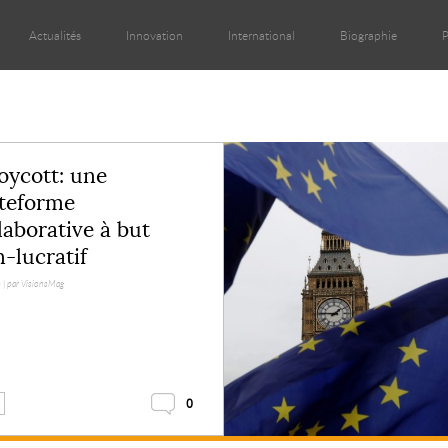
Actualités
Innovation
International
Biographie
P
oycott: une
teforme
laborative à but
-lucratif
 |
par VisionsMag
0