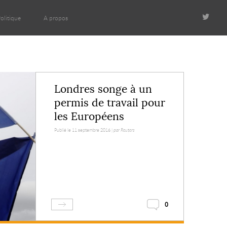
olitique
A propos
Londres songe à un
permis de travail pour
les Européens
Publié le 11 septembre 2016 |
par Reuters
0