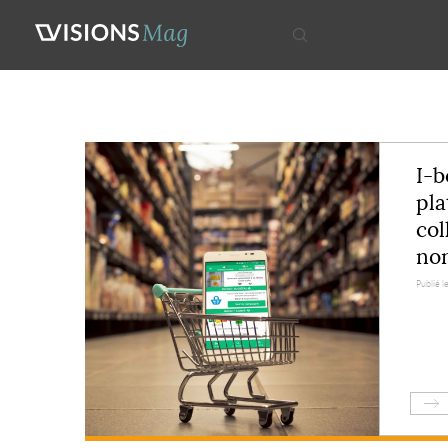
I-b
pla
col
non
Publié le