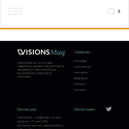
0
Catégories :
Actualités
VisionsMag est un nouveau
magazine proposant des portraits et
International
actualités sur des thématiques
Innovation
économiques, politiques et
culturelles...
Biographie
Politique
A propos
Dernier post :
Dernier tweet :
Transnistrie : voyage dans un pays
fantôme - 27 avril 2022
La Crimée veut son rattachement à