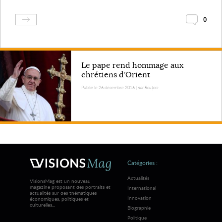
0
Le pape rend hommage aux
chrétiens d’Orient
Publié le 26 décembre 2016 |
par Reuters
Catégories :
Actualités
VisionsMag est un nouveau
magazine proposant des portraits et
International
actualités sur des thématiques
Innovation
économiques, politiques et
culturelles...
Biographie
Politique