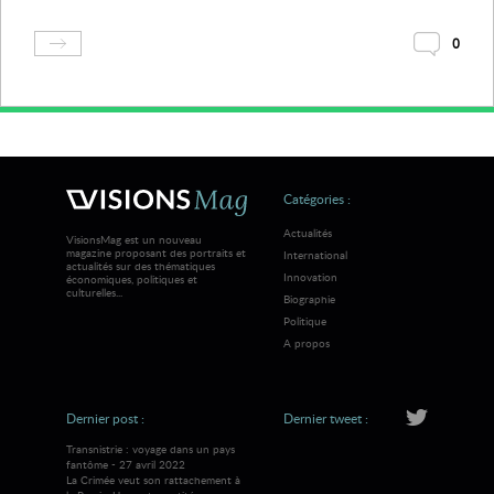
0
Catégories :
Actualités
VisionsMag est un nouveau
magazine proposant des portraits et
International
actualités sur des thématiques
Innovation
économiques, politiques et
culturelles...
Biographie
Politique
A propos
Dernier post :
Dernier tweet :
Transnistrie : voyage dans un pays
fantôme - 27 avril 2022
La Crimée veut son rattachement à