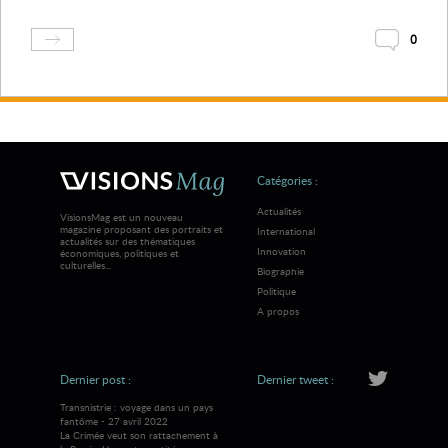
0
Catégories :
Actualités
VisionsMag est un nouveau
magazine proposant des portraits et
International
actualités sur des thématiques
Innovation
économiques, politiques et
culturelles...
Biographie
Politique
A propos
Dernier post :
Dernier tweet :
Transnistrie : voyage dans un pays
fantôme - 27 avril 2022
La Crimée veut son rattachement à