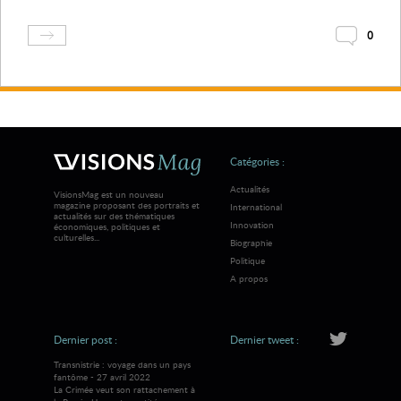
0
Catégories :
Actualités
VisionsMag est un nouveau
magazine proposant des portraits et
International
actualités sur des thématiques
Innovation
économiques, politiques et
culturelles...
Biographie
Politique
A propos
Dernier post :
Dernier tweet :
Transnistrie : voyage dans un pays
fantôme - 27 avril 2022
La Crimée veut son rattachement à