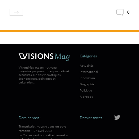
0
Catégories :
Actualités
VisionsMag est un nouveau
magazine proposant des portraits et
International
actualités sur des thématiques
Innovation
économiques, politiques et
culturelles...
Biographie
Politique
A propos
Dernier post :
Dernier tweet :
Transnistrie : voyage dans un pays
fantôme - 27 avril 2022
La Crimée veut son rattachement à