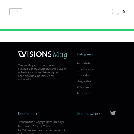
0
Catégories :
Actualités
VisionsMag est un nouveau
magazine proposant des portraits et
International
actualités sur des thématiques
Innovation
économiques, politiques et
culturelles...
Biographie
Politique
A propos
Dernier post :
Dernier tweet :
Transnistrie : voyage dans un pays
fantôme - 27 avril 2022
La Crimée veut son rattachement à