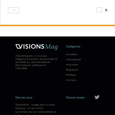
0
Catégories :
Actualités
VisionsMag est un nouveau
magazine proposant des portraits et
International
actualités sur des thématiques
Innovation
économiques, politiques et
culturelles...
Biographie
Politique
A propos
Dernier post :
Dernier tweet :
Transnistrie : voyage dans un pays
fantôme - 27 avril 2022
La Crimée veut son rattachement à