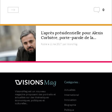
0
L’après présidentielle pour Alexis
Corbière, porte-parole de la...
Publié le 11 mai 2017 |
par VisionsMag
Catégories :
Actualités
VisionsMag est un nouveau
magazine proposant des portraits et
International
actualités sur des thématiques
Innovation
économiques, politiques et
culturelles...
Biographie
Politique