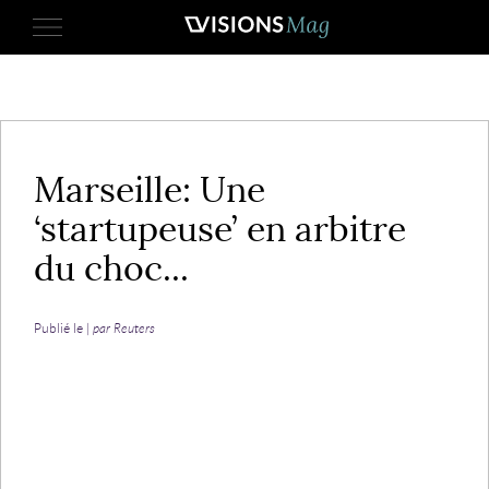
29 mai 2017
Marseille: Une
‘startupeuse’ en arbitre
du choc...
Publié le |
par Reuters