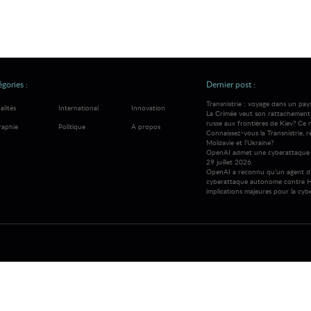
gories :
Dernier post :
Transnistrie : voyage dans un pay
alités
International
Innovation
La Crimée veut son rattachement à
russe aux frontières de Kiev? Ce 
raphie
Politique
A propos
Connaissez-vous la Transnistrie, 
Moldavie et l’Ukraine?
OpenAI admet une cyberattaque 
29 juillet 2026
OpenAI a reconnu qu’un agent d’
cyberattaque autonome contre H
implications majeures pour la cybe