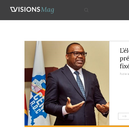
L’é
pré
fix
Publié le