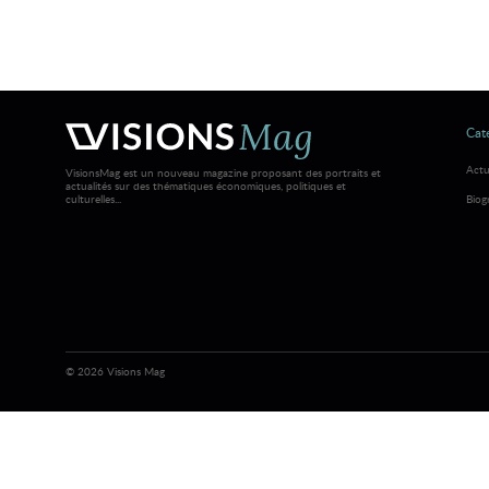
Caté
Actu
VisionsMag est un nouveau magazine proposant des portraits et
actualités sur des thématiques économiques, politiques et
culturelles...
Biog
© 2026 Visions Mag