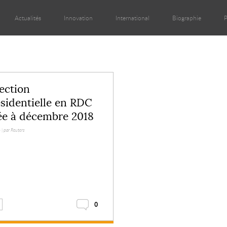
Actualités
Innovation
International
Biographie
P
lection
sidentielle en RDC
ée à décembre 2018
 |
par Reuters
0