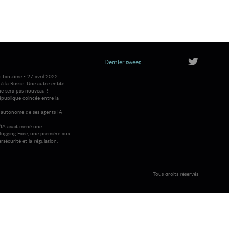
Dernier tweet :
s fantôme - 27 avril 2022
 la Russie. Une autre entité
ne sera pas nouveau !
république coincée entre la
autonome de ses agents IA -
IA avait mené une
ugging Face, une première aux
rsécurité et la régulation.
Tous droits réservés