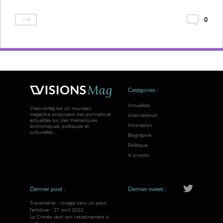
0
Catégories :
Actualités
VisionsMag est un nouveau
magazine proposant des portraits et
International
actualités sur des thématiques
Innovation
économiques, politiques et
culturelles...
Biographie
Politique
A propos
Dernier post :
Dernier tweet :
Transnistrie : voyage dans un pays
fantôme - 27 avril 2022
La Crimée veut son rattachement à