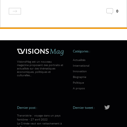
0
Catégories :
Actualités
VisionsMag est un nouveau
magazine proposant des portraits et
International
actualités sur des thématiques
Innovation
économiques, politiques et
culturelles...
Biographie
Politique
A propos
Dernier post :
Dernier tweet :
Transnistrie : voyage dans un pays
fantôme - 27 avril 2022
La Crimée veut son rattachement à