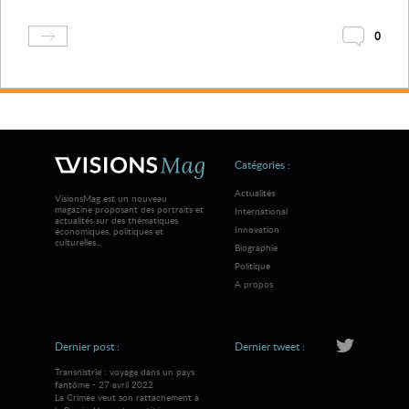
0
Catégories :
Actualités
VisionsMag est un nouveau
magazine proposant des portraits et
International
actualités sur des thématiques
Innovation
économiques, politiques et
culturelles...
Biographie
Politique
A propos
Dernier post :
Dernier tweet :
Transnistrie : voyage dans un pays
fantôme - 27 avril 2022
La Crimée veut son rattachement à