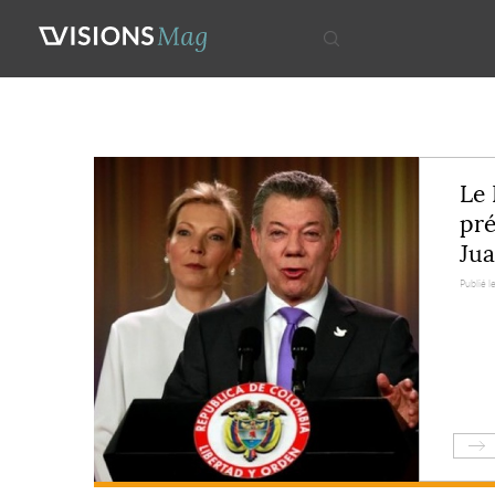
Le 
pré
Ju
Publié le