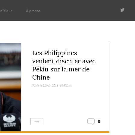
olitique
A propos
Les Philippines
veulent discuter avec
Pékin sur la mer de
Chine
Publié le 12 août 2016 |
par Reuters
0