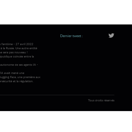
Dernier tweet :
s fantôme - 27 avril 2022
 la Russie. Une autre entité
ne sera pas nouveau !
république coincée entre la
autonome de ses agents IA -
IA avait mené une
ugging Face, une première aux
rsécurité et la régulation.
Tous droits réservés