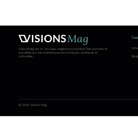
Caté
Actu
VisionsMag est un nouveau magazine proposant des portraits et
actualités sur des thématiques économiques, politiques et
culturelles...
Biog
© 2026 Visions Mag