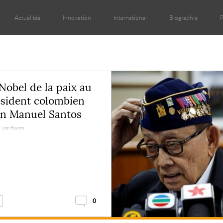
Actualités
Innovation
International
Biographie
P
Nobel de la paix au
sident colombien
an Manuel Santos
 |
par Reuters
0