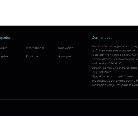
gories :
Dernier post :
Transnistrie : voyage dans un pay
alités
International
Innovation
La Crimée veut son rattachement à
russe aux frontières de Kiev? Ce 
raphie
Politique
A propos
Connaissez-vous la Transnistrie, 
Moldavie et l’Ukraine?
OpenAI admet une cyberattaque 
29 juillet 2026
OpenAI a reconnu qu’un agent d’
cyberattaque autonome contre H
implications majeures pour la cybe