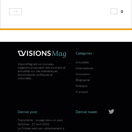
0
Catégories :
Actualités
VisionsMag est un nouveau
magazine proposant des portraits et
International
actualités sur des thématiques
Innovation
économiques, politiques et
culturelles...
Biographie
Politique
A propos
Dernier post :
Dernier tweet :
Transnistrie : voyage dans un pays
fantôme - 27 avril 2022
La Crimée veut son rattachement à