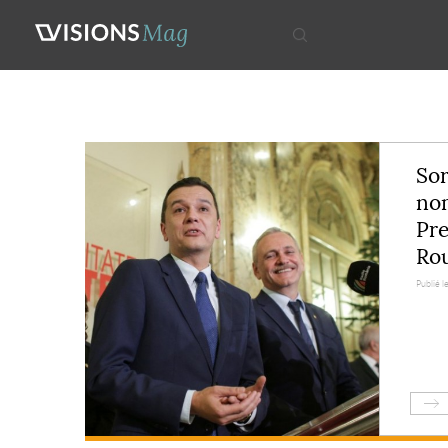
So
no
Pre
Ro
Publié le