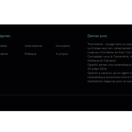
gories :
Dernier post :
Transnistrie : voyage dans un pay
alités
International
Innovation
La Crimée veut son rattachement à
russe aux frontières de Kiev? Ce 
raphie
Politique
A propos
Connaissez-vous la Transnistrie, 
Moldavie et l’Ukraine?
OpenAI admet une cyberattaque 
29 juillet 2026
OpenAI a reconnu qu’un agent d’
cyberattaque autonome contre H
implications majeures pour la cybe