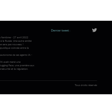
Dernier tweet :
s fantôme - 27 avril 2022
 la Russie. Une autre entité
ne sera pas nouveau !
république coincée entre la
autonome de ses agents IA -
IA avait mené une
ugging Face, une première aux
rsécurité et la régulation.
Tous droits réservés