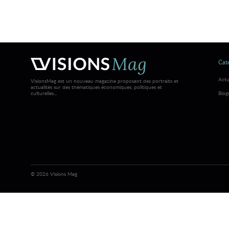
Caté
Actu
VisionsMag est un nouveau magazine proposant des portraits et
actualités sur des thématiques économiques, politiques et
culturelles...
Biog
© 2026 Visions Mag