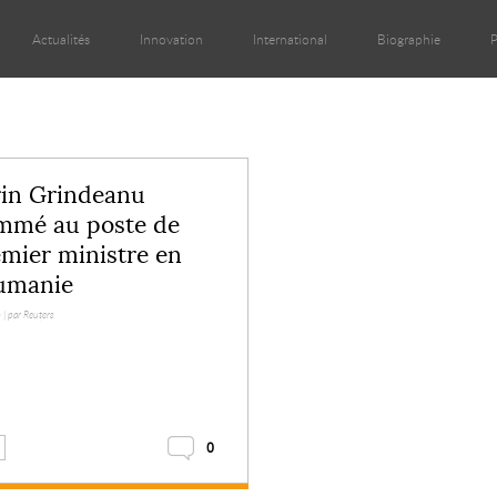
Actualités
Innovation
International
Biographie
P
rin Grindeanu
mmé au poste de
mier ministre en
umanie
 |
par Reuters
0