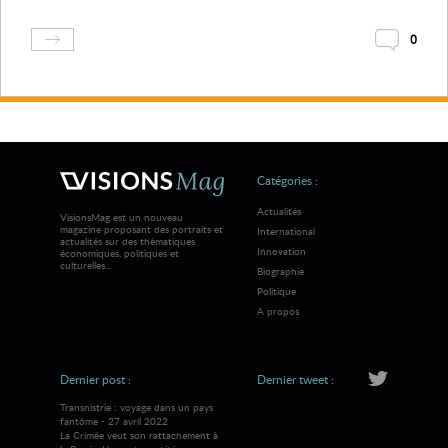
0
Catégories :
Actualités
VisionsMag est un nouveau
magazine proposant des portraits et
International
actualités sur des thématiques
Innovation
économiques, politiques et
culturelles...
Biographie
Politique
A propos
Dernier post :
Dernier tweet :
Transnistrie : voyage dans un pays
fantôme - 27 avril 2022
La Crimée veut son rattachement à