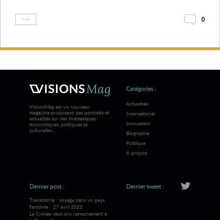
0
Catégories :
Actualités
VisionsMag est un nouveau
magazine proposant des portraits et
International
actualités sur des thématiques
Innovation
économiques, politiques et
culturelles...
Biographie
Politique
A propos
Dernier post :
Dernier tweet :
Transnistrie : voyage dans un pays
fantôme - 27 avril 2022
La Crimée veut son rattachement à