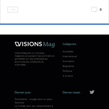
0
Catégories :
Actualités
VisionsMag est un nouveau
magazine proposant des portraits et
International
actualités sur des thématiques
Innovation
économiques, politiques et
culturelles...
Biographie
Politique
A propos
Dernier post :
Dernier tweet :
Transnistrie : voyage dans un pays
fantôme -
La Crimée veut son rattachement à