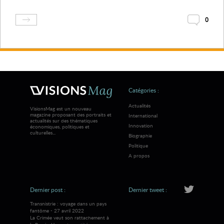
0
Catégories :
Actualités
VisionsMag est un nouveau
magazine proposant des portraits et
International
actualités sur des thématiques
Innovation
économiques, politiques et
culturelles...
Biographie
Politique
A propos
Dernier post :
Dernier tweet :
Transnistrie : voyage dans un pays
fantôme - 27 avril 2022
La Crimée veut son rattachement à