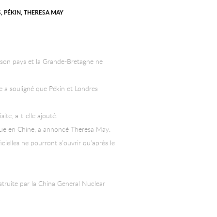
S
,
PÉKIN
,
THERESA MAY
re son pays et la Grande-Bretagne ne
e a souligné que Pékin et Londres
ite, a-t-elle ajouté.
ique en Chine, a annoncé Theresa May.
cielles ne pourront s’ouvrir qu’après le
struite par la China General Nuclear