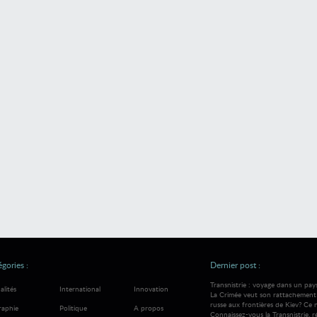
gories :
Dernier post :
Transnistrie : voyage dans un pay
alités
International
Innovation
La Crimée veut son rattachement à
russe aux frontières de Kiev? Ce 
raphie
Politique
A propos
Connaissez-vous la Transnistrie, 