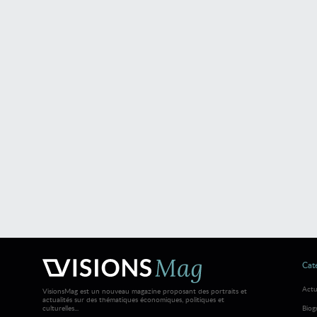
Caté
Actu
VisionsMag est un nouveau magazine proposant des portraits et
actualités sur des thématiques économiques, politiques et
culturelles...
Biog