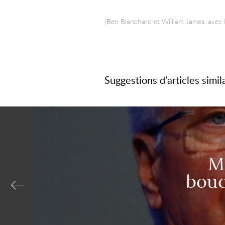
(Ben Blanchard et William James, avec P
Suggestions d'articles simil
M
bouc