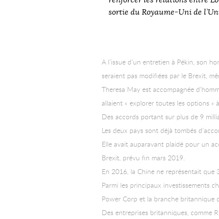
renforcer les relations entre Lo
sortie du Royaume-Uni de l’Un
A l’issue d’un entretien à Pékin, son h
seraient pas modifiées par le Brexit, mê
Theresa May est accompagnée d’hommes d
allaient « explorer toutes les options »
Des accords portant sur plus de 9 milliar
Les deux pays sont déjà tombés d’accor
Elle avait auparavant plaidé pour un acc
Brexit, prévu fin mars 2019.
En 2016, la Chine ne représentait que 
Parmi les principaux investissements ch
Power Corp et la branche britannique 
Des entreprises britanniques, comme Ro