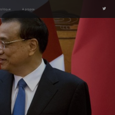
olitique
A propos