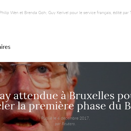
hilip Wen et Brenda Goh; Guy Kerivel pour le service français, édité par 
aires
ay attendue à Bruxelles po
ler la première phase du B
Publié le 4 décembre 2017,
par Reuters.