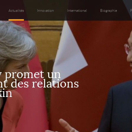
Actualités
Innovation
International
Biographie
P
y promet un
t des relations
kin