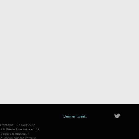
Dernier tweet :
s fantôme - 27 avril 2022
 la Russie. Une autre entité
ne sera pas nouveau !
république coincée entre la