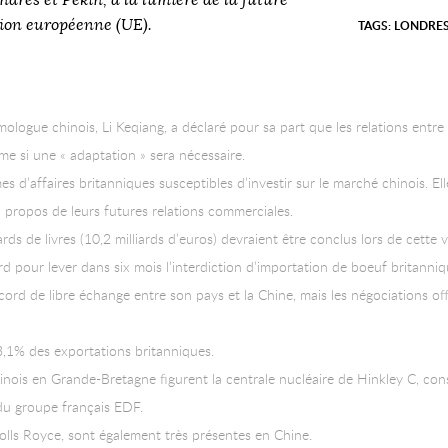
ndres et Pékin, à la lumière de la future
ion européenne (UE).
TAGS:
LONDRE
omologue chinois, Li Keqiang, a déclaré pour sa part que les relations ent
me si une « adaptation » sera nécessaire.
’affaires britanniques susceptibles d’investir sur le marché chinois. Ell
 à propos de leurs futures relations commerciales.
ds de livres (10,2 milliards d’euros) devraient être conclus lors de cette vis
d pour lever dans six mois l’interdiction d’importation de boeuf britann
ord de libre échange entre son pays et la Chine, mais les négociations offi
3,1% des exportations britanniques.
inois en Grande-Bretagne figurent la centrale nucléaire de Hinkley C, con
du groupe français EDF.
lls Royce, sont également très présentes en Chine.