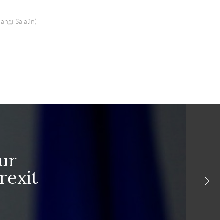
Tangi Salaün)
ur
rexit