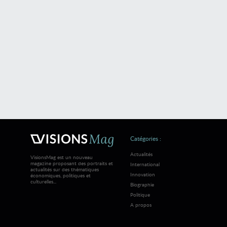
Catégories :
Actualités
VisionsMag est un nouveau
magazine proposant des portraits et
International
actualités sur des thématiques
Innovation
économiques, politiques et
culturelles...
Biographie
Politique
A propos