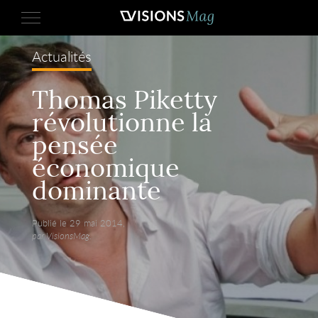
Actualités
Thomas Piketty
révolutionne la
pensée
économique
dominante
Publié le 29 mai 2014,
par VisionsMag.