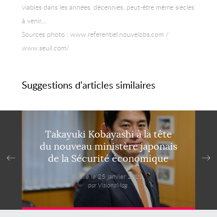
viables dans les années, décennies, peut-être même siècles
à venir…
Sources photo : www.referentiel.nouvelobs.com /
www.seuil.com/
Suggestions d'articles similaires
Takayuki Kobayashi à la tête
du nouveau ministère japonais
de la Sécurité économique
Publié le 25 janvier 2022,
par VisionsMag.