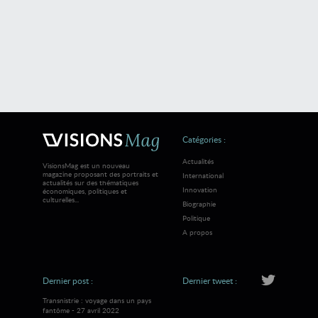
Catégories :
Actualités
VisionsMag est un nouveau
magazine proposant des portraits et
International
actualités sur des thématiques
Innovation
économiques, politiques et
culturelles...
Biographie
Politique
A propos
Dernier post :
Dernier tweet :
Transnistrie : voyage dans un pays
fantôme - 27 avril 2022