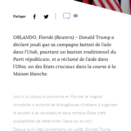
(
0
)
Partager
ORLANDO, Floride (Reuters) – Donald Trump a
déclaré jeudi que sa campagne battait de l’aile
dans l’Utah, pourtant un bastion traditionnel du
Parti républicain, et a réclamé de l’aide dans
l’Ohio, un des Etats cruciaux dans la course à la
Maison blanche.
Lors d’un discours prononcé en Floride, le magnat
immobilier a exhorté les évangéliques chrétiens à organiser
le soutien à sa candidature dans certains Etats clefs,
susceptibles de déterminer l’issue du scrutin.
Depuis la fin des conventions, en juillet, Donald Trump