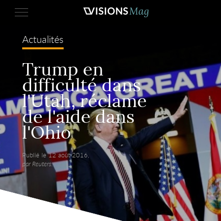
Actualités
Trump en
difficulté dans
l'Utah, réclame
de l'aide dans
l'Ohio
Publié le 12 août 2016,
par Reuters.