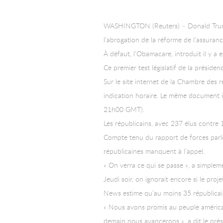
WASHINGTON (Reuters) – Donald Trump a
l’abrogation de la réforme de l’assura
À défaut, l’Obamacare, introduit il y a 
Ce premier test législatif de la présid
Sur le site internet de la Chambre des 
indication horaire. Le même document 
21h00 GMT).
Les républicains, avec 237 élus contre 1
Compte tenu du rapport de forces parle
républicaines manquent à l’appel.
« On verra ce qui se passe », a simple
Jeudi soir, on ignorait encore si le pro
News estime qu’au moins 35 républicain
« Nous avons promis au peuple américain
demain nous avancerons », a dit le prési