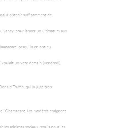
ussi à obtenir suffisamment de
 Mulvaney, pour lancer un ultimatum aux
bamacare lorsqu’ils en ont eu
il voulait un vote demain (vendredi),
onald Trump, qui la juge trop
 de l’Obamacare. Les modérés craignent
r les minimas sociaux requis pour les