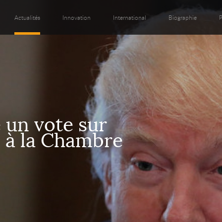
Actualités
Innovation
International
Biographie
P
 un vote sur
 à la Chambre