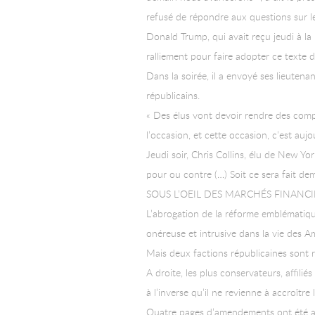
refusé de répondre aux questions sur l
Donald Trump, qui avait reçu jeudi à l
ralliement pour faire adopter ce texte d
Dans la soirée, il a envoyé ses lieute
républicains.
« Des élus vont devoir rendre des comp
l’occasion, et cette occasion, c’est au
Jeudi soir, Chris Collins, élu de New Yo
pour ou contre (…) Soit ce sera fait de
SOUS L’OEIL DES MARCHÉS FINANCI
L’abrogation de la réforme emblématiq
onéreuse et intrusive dans la vie des A
Mais deux factions républicaines sont ré
A droite, les plus conservateurs, affil
à l’inverse qu’il ne revienne à accroîtr
Quatre pages d’amendements ont été ajo