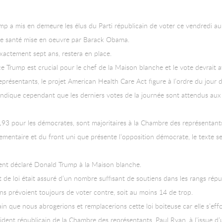
 mis en demeure les élus du Parti républicain de voter ce vendredi au p
nce santé mise en oeuvre par Barack Obama.
exactement sept ans, restera en place.
ence Trump est crucial pour le chef de la Maison blanche et le vote devrai
représentants, le projet American Health Care Act figure à l’ordre du jour
indique cependant que les derniers votes de la journée sont attendus a
93 pour les démocrates, sont majoritaires à la Chambre des représentants, m
mentaire et du front uni que présente l’opposition démocrate, le texte se
ment déclaré Donald Trump à la Maison blanche.
jet de loi était assuré d’un nombre suffisant de soutiens dans les rangs rép
s prévoient toujours de voter contre, soit au moins 14 de trop.
 que nous abrogerions et remplacerions cette loi boiteuse car elle s’effond
dent républicain de la Chambre des représentants, Paul Ryan, à l’issue d’u