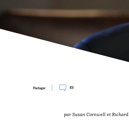
(
0
)
Partager
par Susan Cornwell et Richar