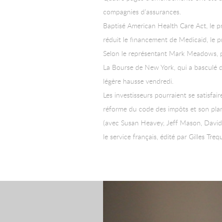
compagnies d’assurances.
Baptisé American Health Care Act, le p
réduit le financement de Medicaid, le p
Selon le représentant Mark Meadows, pr
La Bourse de New York, qui a basculé d
légère hausse vendredi.
Les investisseurs pourraient se satisfa
réforme du code des impôts et son plan
(avec Susan Heavey, Jeff Mason, David
le service français, édité par Gilles Treq