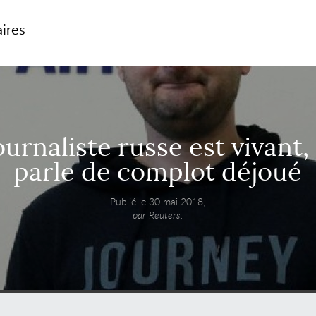
aires
ournaliste russe est vivant,
parle de complot déjoué
Publié le 30 mai 2018,
par Reuters.