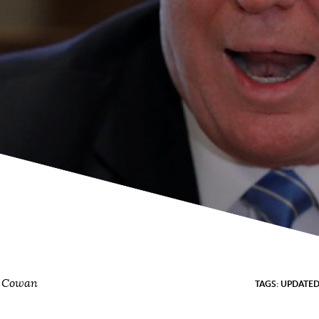
d Cowan
TAGS:
UPDATE