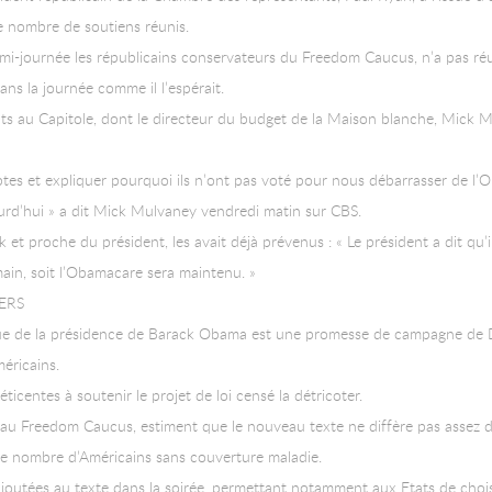
e nombre de soutiens réunis.
a mi-journée les républicains conservateurs du Freedom Caucus, n’a pas ré
ans la journée comme il l’espérait.
nants au Capitole, dont le directeur du budget de la Maison blanche, Mick
tes et expliquer pourquoi ils n’ont pas voté pour nous débarrasser de l’O
jourd’hui » a dit Mick Mulvaney vendredi matin sur CBS.
rk et proche du président, les avait déjà prévenus : « Le président a dit qu’
main, soit l’Obamacare sera maintenu. »
ERS
ue de la présidence de Barack Obama est une promesse de campagne de D
méricains.
ticentes à soutenir le projet de loi censé la détricoter.
iés au Freedom Caucus, estiment que le nouveau texte ne diffère pas assez
e le nombre d’Américains sans couverture maladie.
utées au texte dans la soirée, permettant notamment aux Etats de choisi