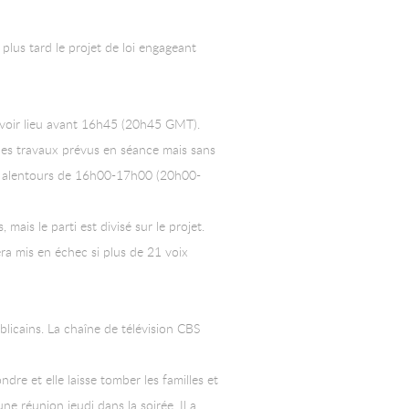
lus tard le projet de loi engageant
t avoir lieu avant 16h45 (20h45 GMT).
 des travaux prévus en séance mais sans
ux alentours de 16h00-17h00 (20h00-
ais le parti est divisé sur le projet.
ra mis en échec si plus de 21 voix
ublicains. La chaîne de télévision CBS
re et elle laisse tomber les familles et
ne réunion jeudi dans la soirée. Il a