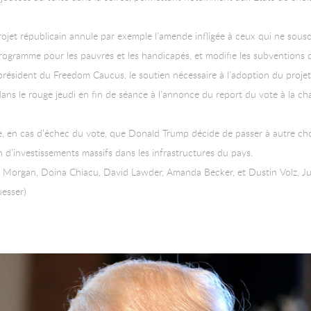
rojet républicain annule par exemple l’amende infligée à ceux qui ne sous
rogramme pour les pauvres et les handicapés, et modifie les subventions qui
ésident du Freedom Caucus, le soutien nécessaire à l’adoption du projet 
ans le rouge jeudi en fin de séance à l’annonce du report du vote à la c
ire, en cas d’échec du vote, que Donald Trump décide de passer à autre ch
 d’investissements massifs dans les infrastructures du pays.
 Morgan, Doina Chiacu, David Lawder, Amanda Becker, et Dustin Volz, Jul
uesser)