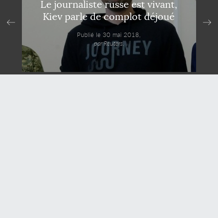
Le journaliste russe est vivant,
Kiev parle de complot déjoué
Publié le 30 mai 2018,
par Reuters.