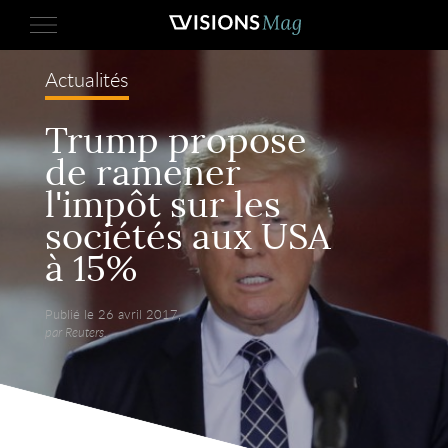
Actualités
Trump propose
de ramener
l'impôt sur les
sociétés aux USA
à 15%
Publié le 26 avril 2017,
par Reuters.