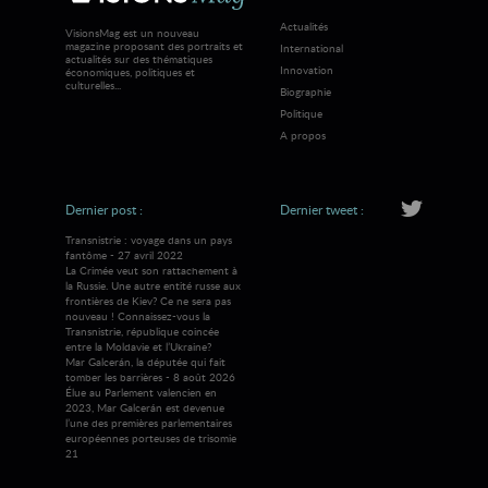
Actualités
VisionsMag est un nouveau
magazine proposant des portraits et
International
actualités sur des thématiques
Innovation
économiques, politiques et
culturelles...
Biographie
Politique
A propos
Dernier post :
Dernier tweet :
Transnistrie : voyage dans un pays
fantôme - 27 avril 2022
La Crimée veut son rattachement à
la Russie. Une autre entité russe aux
frontières de Kiev? Ce ne sera pas
nouveau ! Connaissez-vous la
Transnistrie, république coincée
entre la Moldavie et l’Ukraine?
Mar Galcerán, la députée qui fait
tomber les barrières - 8 août 2026
Élue au Parlement valencien en
2023, Mar Galcerán est devenue
l’une des premières parlementaires
européennes porteuses de trisomie
21