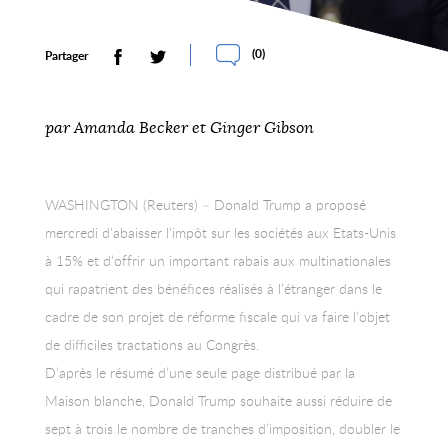
(
0
)
Partager
par Amanda Becker et Ginger Gibson
WASHINGTON (Reuters) – Donald Trump a proposé
mercredi d’abaisser l’impôt sur les sociétés aux Etats-Unis
à 15% et d’offrir un important rabais aux multinationales
qui rapatrient des bénéfices réalisés à l’étranger dans le
cadre de son projet de réforme fiscale qui va faire l’objet
de difficiles tractations au Congrès.
D’après le résumé d’une seule page distribué par la
Maison blanche, Donald Trump souhaite aussi réduire de
sept à trois le nombre de tranches d’imposition, doubler le