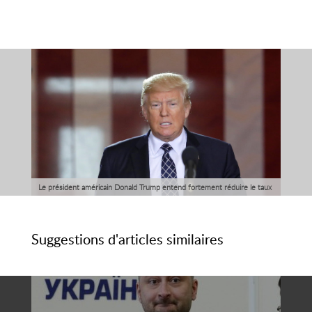
Le président américain Donald Trump entend fortement réduire le taux
d'imposition des entreprises et proposer un important rabais fiscal aux
multinationales qui rapatrient aux Etats-Unis des bénéfices réalisés à
Suggestions d'articles similaires
l'étranger, ont dit mardi des responsable