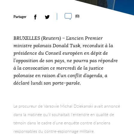
(
0
)
Partager
BRUXELLES (Reuters) – L’ancien Premier
ministre polonais Donald Tusk, reconduit à la
présidence du Conseil européen en dépit de
l’opposition de son pays, ne pourra pas répondre
à la convocation ce mercredi de la justice
polonaise en raison d’un conflit d’agenda, a
déclaré lundi son porte-parole.
Le procureur de Varsovie Michal Dziekanski avait annoncé
dans la matinée qu’il souhaitait l’entendre en qualité de
témoin dans le cadre d’une enquête contre d’anciens
responsables du contre-espionnage militaire.