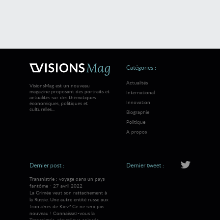
Catégories :
Actualités
VisionsMag est un nouveau
magazine proposant des portraits et
International
actualités sur des thématiques
Innovation
économiques, politiques et
culturelles...
Biographie
Politique
A propos
Dernier post :
Dernier tweet :
Transnistrie : voyage dans un pays
fantôme - 27 avril 2022
La Crimée veut son rattachement à
la Russie. Une autre entité russe aux
frontières de Kiev? Ce ne sera pas
nouveau ! Connaissez-vous la
Transnistrie, république coincée