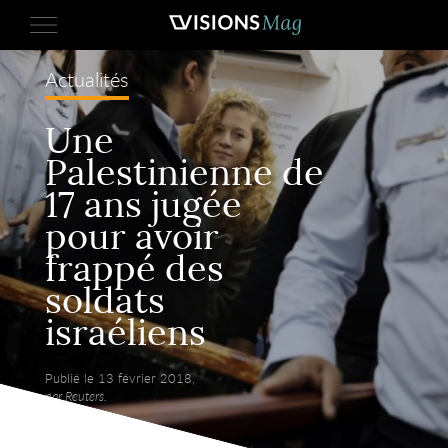
Actualités
Une
Palestinienne de
17 ans jugée
pour avoir
frappé des
soldats
israéliens
Publié le 13 février 2018,
par Reuters.