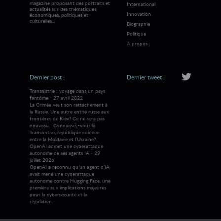
magazine proposant des portraits et
International
actualités sur des thématiques
Innovation
économiques, politiques et
culturelles...
Biographie
Politique
A propos
Dernier post :
Dernier tweet :
Transnistrie : voyage dans un pays
fantôme - 27 avril 2022
La Crimée veut son rattachement à
la Russie. Une autre entité russe aux
frontières de Kiev? Ce ne sera pas
nouveau ! Connaissez-vous la
Transnistrie, république coincée
entre la Moldavie et l’Ukraine?
OpenAI admet une cyberattaque
autonome de ses agents IA - 29
juillet 2026
OpenAI a reconnu qu’un agent d’IA
avait mené une cyberattaque
autonome contre Hugging Face, une
première aux implications majeures
pour la cybersécurité et la
régulation.