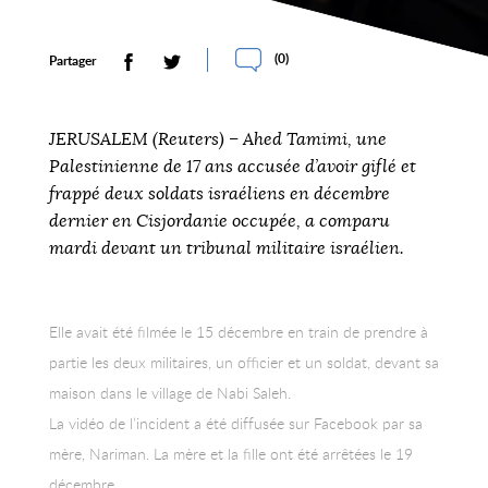
(
0
)
Partager
JERUSALEM (Reuters) – Ahed Tamimi, une
Palestinienne de 17 ans accusée d’avoir giflé et
frappé deux soldats israéliens en décembre
dernier en Cisjordanie occupée, a comparu
mardi devant un tribunal militaire israélien.
Elle avait été filmée le 15 décembre en train de prendre à
partie les deux militaires, un officier et un soldat, devant sa
maison dans le village de Nabi Saleh.
La vidéo de l’incident a été diffusée sur Facebook par sa
mère, Nariman. La mère et la fille ont été arrêtées le 19
décembre.