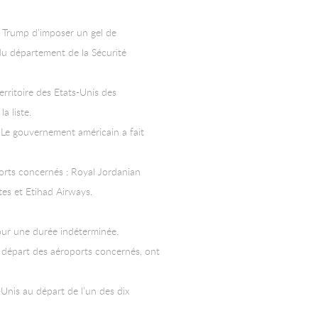
ld Trump d’imposer un gel de
du département de la Sécurité
rritoire des Etats-Unis des
a liste.
. Le gouvernement américain a fait
orts concernés : Royal Jordanian
tes et Etihad Airways.
pour une durée indéterminée.
 départ des aéroports concernés, ont
-Unis au départ de l’un des dix