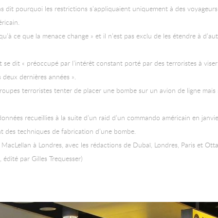
as dit pourquoi les restrictions s’appliquaient uniquement à des voyageurs
ricain.
qu’à ce que la menace change » et il n’est pas exclu de les étendre à d’au
 dit « préoccupé par l’intérêt constant porté par des terroristes à viser
s deux dernières années ».
oupes terroristes tenter de placer une bombe sur un avion de ligne mais 
onnées recueillies à la suite d’un raid d’un commando américain en janvi
t des techniques de fabrication d’une bombe.
MacLellan à Londres, avec les rédactions de Dubaï, Londres, Paris et Ott
 édité par Gilles Trequesser)