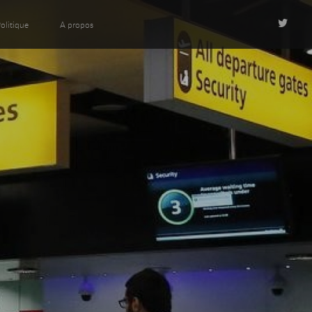
olitique
A propos