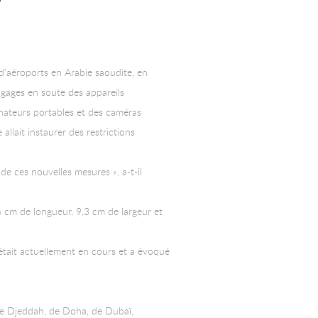
D
d’aéroports en Arabie saoudite, en
agages en soute des appareils
inateurs portables et des caméras
llait instaurer des restrictions
de ces nouvelles mesures », a-t-il
6 cm de longueur, 9,3 cm de largeur et
 était actuellement en cours et a évoqué
de Djeddah, de Doha, de Dubaï,