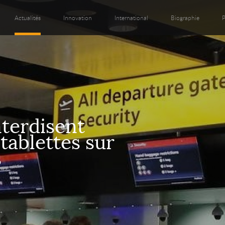
Actualités
Innovation
International
Biographie
P
terdisent
 tablettes sur
s