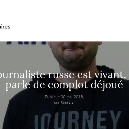
e 10 aéroports situés au Moyen-Orient et en Afrique du Nord, disant ainsi réagir à des menac
aires
ournaliste russe est vivant,
parle de complot déjoué
Publié le 30 mai 2018,
par Reuters.