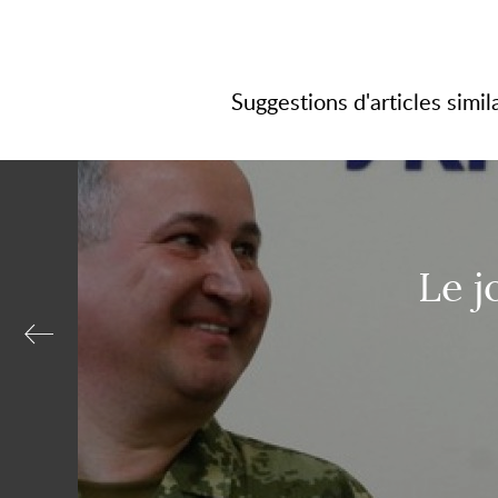
passagers se rendant aux Etats-Unis au départ d
terroristes non spécifiées.
Suggestions d'articles simil
Le j