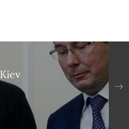
es
 Kiev