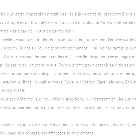
cisé que cette disposition n’était pas liée à la volonté du président Dona
s d’Afrique et du Proche-Orient à majorité musulmane. Une porte-parole 
 ne visait pas de « pays en particulier ».
uvelle version de son décret suspendant temporairement l’entrée sur le te
du Moyen-Orient au lieu de sept précédemment, l’Irak ne figurant plus sur l
d’arrêt mercredi dernier à ce décret, à la veille de son entrée en vigueur
p n’a pas exclu un recours à la Cour suprême pour obtenir gain de cause.
ne cinquantaine de vols par jour vers les Etats-Unis au départ des aérop
audi Arabian Airlines, Kuwait Airways, Royal Air Maroc, Qatar Airways, Emira
 PAS EXCLUE
 pour se conformer aux nouvelles dispositions, qui resteront en vigueur 
’est concernée parce qu’aucune n’a de vol direct vers les Etats-Unis au
outefois à tout citoyen américain empruntant un vol direct vers les Etats
’équipage des compagnies affectées sont exemptés.