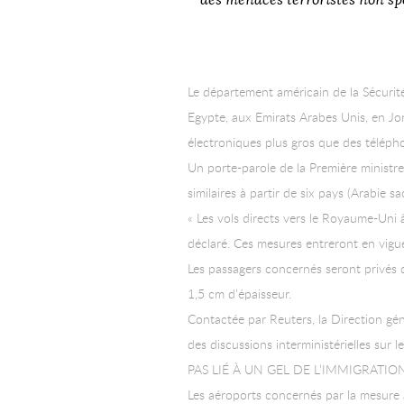
des menaces terroristes non spé
Le département américain de la Sécurit
Egypte, aux Emirats Arabes Unis, en Jo
électroniques plus gros que des téléph
Un porte-parole de la Première ministre
similaires à partir de six pays (Arabie s
« Les vols directs vers le Royaume-Uni 
déclaré. Ces mesures entreront en vigue
Les passagers concernés seront privés d
1,5 cm d’épaisseur.
Contactée par Reuters, la Direction gén
des discussions interministérielles sur le
PAS LIÉ À UN GEL DE L’IMMIGRATIO
Les aéroports concernés par la mesure