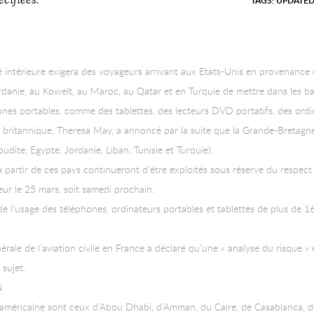
cifiées.
TAGS:
UPDATE
é intérieure exigera des voyageurs arrivant aux Etats-Unis en provenance 
rdanie, au Koweït, au Maroc, au Qatar et en Turquie de mettre dans les b
ones portables, comme des tablettes, des lecteurs DVD portatifs, des ord
 britannique, Theresa May, a annoncé par la suite que la Grande-Bretagne a
aoudite, Egypte, Jordanie, Liban, Tunisie et Turquie).
à partir de ces pays continueront d’être exploités sous réserve du respect 
ur le 25 mars, soit samedi prochain.
e l’usage des téléphones, ordinateurs portables et tablettes de plus de 1
érale de l’aviation civile en France a déclaré qu’une « analyse du risque »
 sujet.
N
 américaine sont ceux d’Abou Dhabi, d’Amman, du Caire, de Casablanca, 