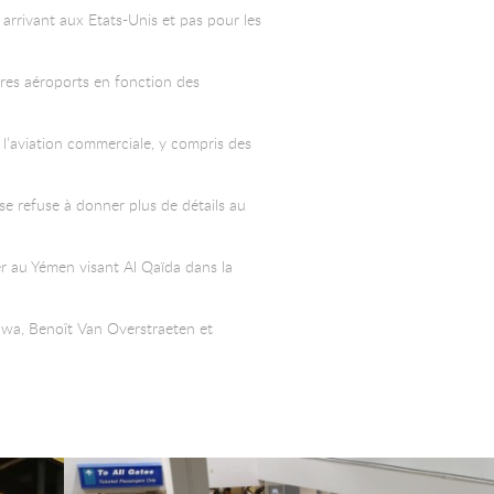
 arrivant aux Etats-Unis et pas pour les
tres aéroports en fonction des
 l’aviation commerciale, y compris des
se refuse à donner plus de détails au
er au Yémen visant Al Qaïda dans la
awa, Benoît Van Overstraeten et