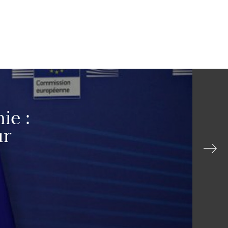
ie :
ur