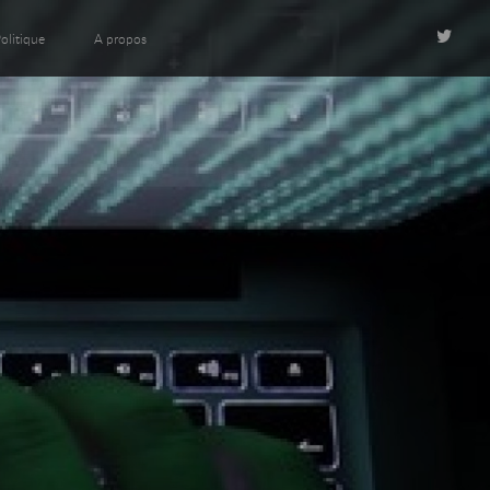
olitique
A propos