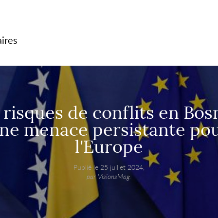
aires
 risques de conflits en Bosn
ne menace persistante po
l'Europe
Publié le 25 juillet 2024,
par VisionsMag.