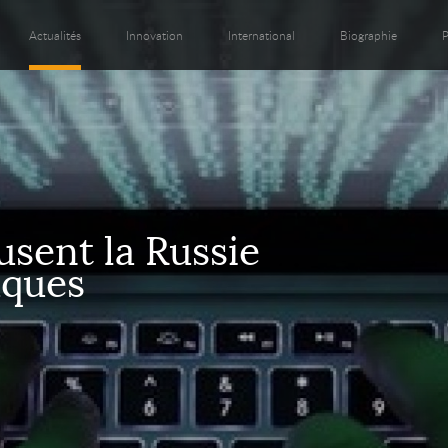
Actualités
Innovation
International
Biographie
P
sent la Russie
aques