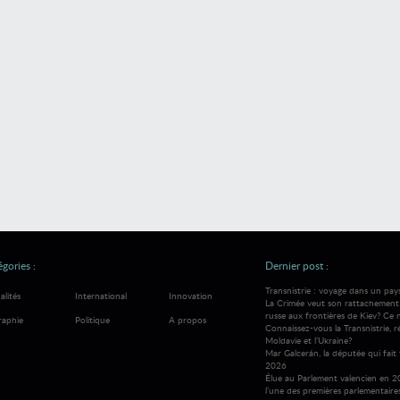
gories :
Dernier post :
Transnistrie : voyage dans un pay
alités
International
Innovation
La Crimée veut son rattachement à
russe aux frontières de Kiev? Ce 
raphie
Politique
A propos
Connaissez-vous la Transnistrie, 
Moldavie et l’Ukraine?
Mar Galcerán, la députée qui fait 
2026
Élue au Parlement valencien en 
l’une des premières parlementair