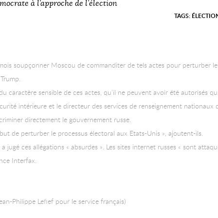
mocrate à l’approche de l’élection
TAGS:
ÉLECTIO
 mois soupçonner Moscou de commanditer de tels actes pour perturber le s
 Trump.
u caractère sensible de ces actes, qu’il ne peuvent avoir été autorisés qu
Sécurité intérieure et le directeur des services de renseignement nationa
ncriminer directement le gouvernement russe.
but de perturber le processus électoral aux Etats-Unis », ajoutent-ils.
a jugé ces allégations « absurdes ». Les sites internet russes « sont attaqué
ence Interfax.
n-Philippe Lefief pour le service français)