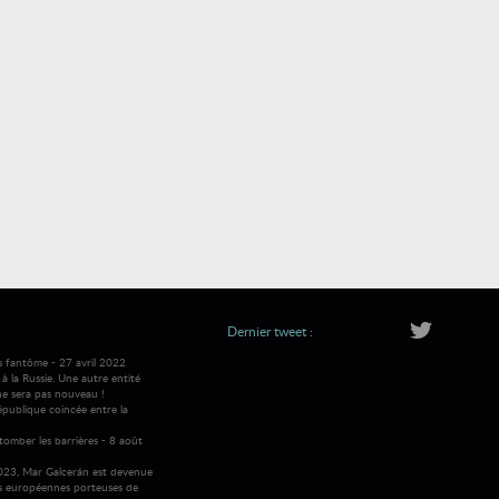
Dernier tweet :
s fantôme - 27 avril 2022
 la Russie. Une autre entité
ne sera pas nouveau !
république coincée entre la
tomber les barrières - 8 août
2023, Mar Galcerán est devenue
es européennes porteuses de