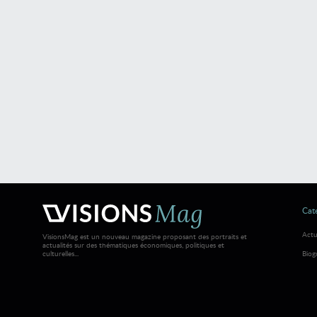
Caté
Actu
VisionsMag est un nouveau magazine proposant des portraits et
actualités sur des thématiques économiques, politiques et
culturelles...
Biog