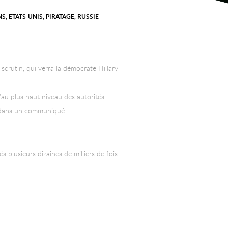
NS
,
ETATS-UNIS
,
PIRATAGE
,
RUSSIE
crutin, qui verra la démocrate Hillary
’au plus haut niveau des autorités
ux dans un communiqué.
s plusieurs dizaines de milliers de fois