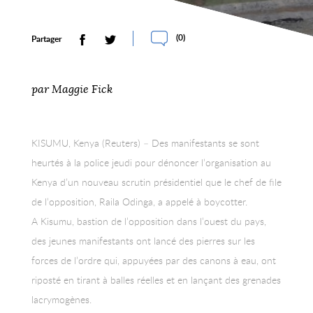
(
0
)
Partager
par Maggie Fick
KISUMU, Kenya (Reuters) – Des manifestants se sont
heurtés à la police jeudi pour dénoncer l’organisation au
Kenya d’un nouveau scrutin présidentiel que le chef de file
de l’opposition, Raila Odinga, a appelé à boycotter.
A Kisumu, bastion de l’opposition dans l’ouest du pays,
des jeunes manifestants ont lancé des pierres sur les
forces de l’ordre qui, appuyées par des canons à eau, ont
riposté en tirant à balles réelles et en lançant des grenades
lacrymogènes.