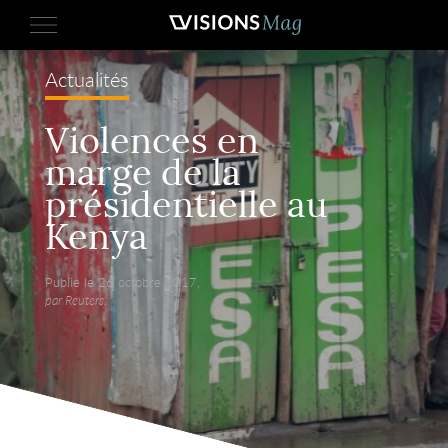
Actualités
Violences en
marge de la
présidentielle au
Kenya
Publié le 26 octobre 2017,
par Reuters.