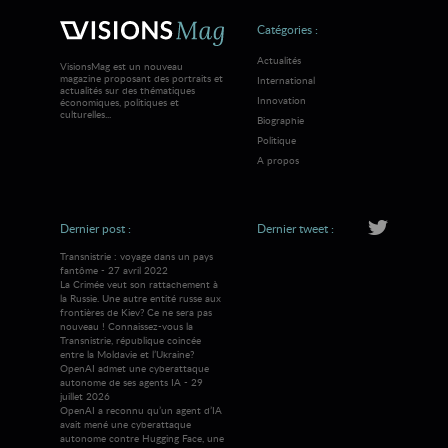
Catégories :
Actualités
VisionsMag est un nouveau
magazine proposant des portraits et
International
actualités sur des thématiques
Innovation
économiques, politiques et
culturelles...
Biographie
Politique
A propos
Dernier post :
Dernier tweet :
Transnistrie : voyage dans un pays
fantôme - 27 avril 2022
La Crimée veut son rattachement à
la Russie. Une autre entité russe aux
frontières de Kiev? Ce ne sera pas
nouveau ! Connaissez-vous la
Transnistrie, république coincée
entre la Moldavie et l’Ukraine?
OpenAI admet une cyberattaque
autonome de ses agents IA - 29
juillet 2026
OpenAI a reconnu qu’un agent d’IA
avait mené une cyberattaque
autonome contre Hugging Face, une