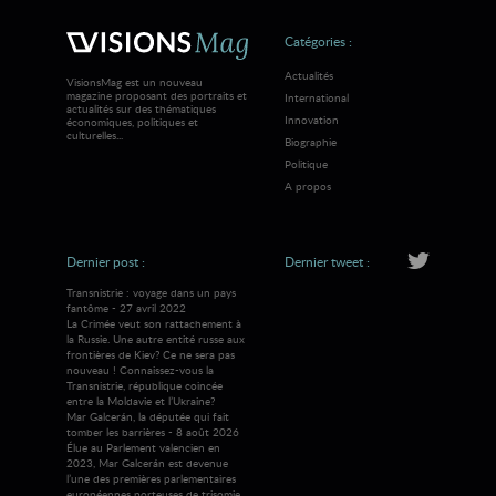
Catégories :
Actualités
VisionsMag est un nouveau
magazine proposant des portraits et
International
actualités sur des thématiques
Innovation
économiques, politiques et
culturelles...
Biographie
Politique
A propos
Dernier post :
Dernier tweet :
Transnistrie : voyage dans un pays
fantôme - 27 avril 2022
La Crimée veut son rattachement à
la Russie. Une autre entité russe aux
frontières de Kiev? Ce ne sera pas
nouveau ! Connaissez-vous la
Transnistrie, république coincée
entre la Moldavie et l’Ukraine?
Mar Galcerán, la députée qui fait
tomber les barrières - 8 août 2026
Élue au Parlement valencien en
2023, Mar Galcerán est devenue
l’une des premières parlementaires
européennes porteuses de trisomie