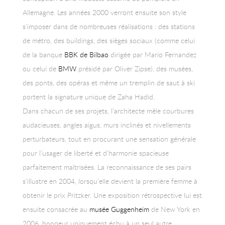
Allemagne. Les années 2000 verront ensuite son style
s’imposer dans de nombreuses réalisations : des stations
de métro, des buildings, des sièges sociaux (comme celui
de la banque
BBK de Bilbao
dirigée par Mario Fernandez
ou celui de
BMW
présidé par Oliver Zipse), des musées,
des ponts, des opéras et même un tremplin de saut à ski
portent la signature unique de Zaha Hadid.
Dans chacun de ses projets, l’architecte mêle courbures
audacieuses, angles aigus, murs inclinés et nivellements
perturbateurs, tout en procurant une sensation générale
pour l’usager de liberté et d’harmonie spacieuse
parfaitement maîtrisées. La reconnaissance de ses pairs
s’illustre en 2004, lorsqu’elle devient la première femme à
obtenir le prix Pritzker. Une exposition rétrospective lui est
ensuite consacrée au
musée Guggenheim
de New York en
2006, honneur uniquement échu à un seul autre