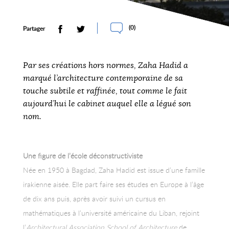
(
0
)
Partager
Par ses créations hors normes, Zaha Hadid a
marqué l’architecture contemporaine de sa
touche subtile et raffinée, tout comme le fait
aujourd’hui le cabinet auquel elle a légué son
nom.
Une figure de l’école déconstructiviste
Née en 1950 à Bagdad, Zaha Hadid est issue d’une famille
irakienne aisée. Elle part faire ses études en Europe à l’âge
de dix ans puis, après avoir suivi un cursus en
mathématiques à l’université américaine du Liban, rejoint
l’
Architectural Association School of Architecture
de