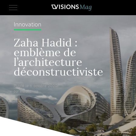
Innovation
Zaha Hadid :
emblème de
l’architecture
déconstructiviste
Publié le 6 octobre 2020,
par VisionsMag.