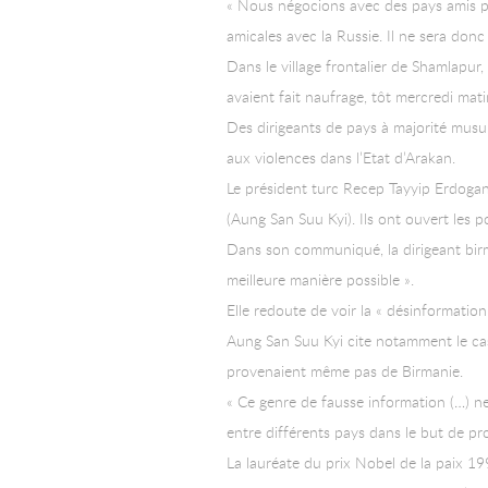
« Nous négocions avec des pays amis pou
amicales avec la Russie. Il ne sera donc 
Dans le village frontalier de Shamlapur
avaient fait naufrage, tôt mercredi mati
Des dirigeants de pays à majorité musul
aux violences dans l’Etat d’Arakan.
Le président turc Recep Tayyip Erdogan 
(Aung San Suu Kyi). Ils ont ouvert les p
Dans son communiqué, la dirigeant birm
meilleure manière possible ».
Elle redoute de voir la « désinformation
Aung San Suu Kyi cite notamment le cas 
provenaient même pas de Birmanie.
« Ce genre de fausse information (…) n
entre différents pays dans le but de prom
La lauréate du prix Nobel de la paix 1