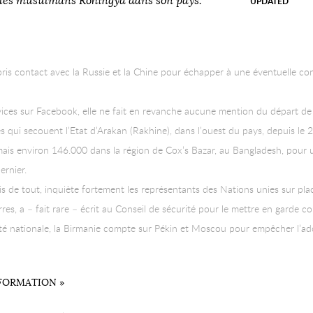
 les musulmans Rohingya dans son pays.
UPDATED
 pris contact avec la Russie et la Chine pour échapper à une éventuelle c
es sur Facebook, elle ne fait en revanche aucune mention du départ de di
s qui secouent l’Etat d’Arakan (Rakhine), dans l’ouest du pays, depuis le 
mais environ 146.000 dans la région de Cox’s Bazar, au Bangladesh, pour u
ernier.
s de tout, inquiète fortement les représentants des Nations unies sur pla
res, a – fait rare – écrit au Conseil de sécurité pour le mettre en garde 
rité nationale, la Birmanie compte sur Pékin et Moscou pour empêcher l’ad
FORMATION »