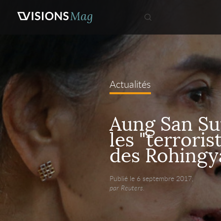
Actualités
Aung San Su
les "terroris
des Rohingy
Publié le 6 septembre 2017,
par Reuters.