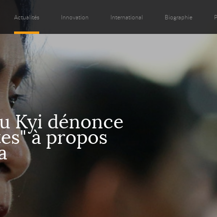
Actualités
Innovation
International
Biographie
P
u Kyi dénonce
tes" à propos
a