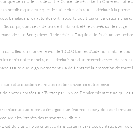
r que cela n’aille pas devant le Conseil de sécurité. La Chine est notre 
pas possible que cette question aille plus loin », a-t-il déclaré à la presse.
, côté bangladais, les autorités ont rapporté que trois embarcations chargé
n. Six corps, dont ceux de trois enfants, ont été retrouvés sur le rivage.
mane, dont le Bangladesh, l’Indonésie, la Turquie et le Pakistan, ont exho
a par ailleurs annoncé l’envoi de 10.000 tonnes d’aide humanitaire pour le
ortes après notre appel », a-t-il déclaré lors d’un rassemblement de son pa
ane assure que le gouvernement « a déjà entamé la protection de toute l
 » sur cette question nuire aux relations avec les autres pays.
de photos postées sur Twitter par un vice-Premier ministre turc qui les a
e représente que la partie émergée d’un énorme iceberg de désinformation
ouvoir les intérêts des terroristes », dit-elle.
991 est de plus en plus critiquée dans certains pays occidentaux pour ce 