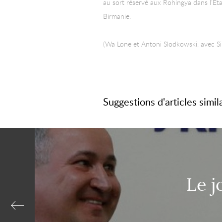
au sort réservé aux Rohingya dans l’Et
Birmanie.
(Wa Lone et Antoni Slodkowski, avec Sim
Suggestions d'articles simil
Le j