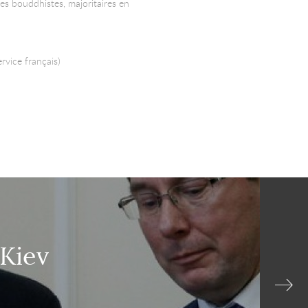
es bouddhistes, majoritaires en
rvice français)
 Kiev