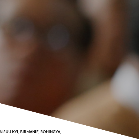
N SUU KYI
,
BIRMANIE
,
ROHINGYA
,