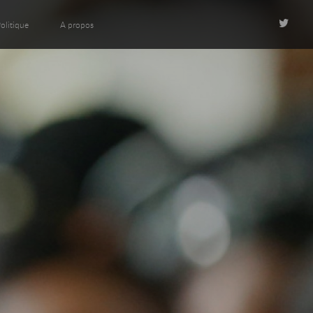
olitique
A propos