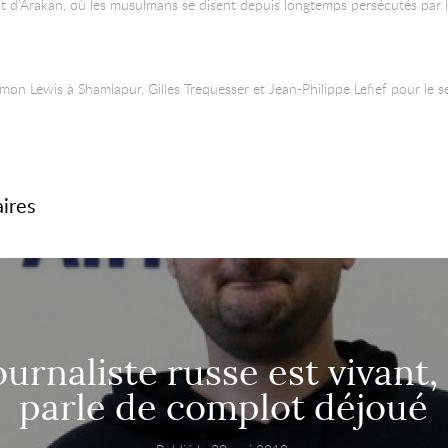
at d’Arakan, où les musulmans se disent depuis longtemps persécutés par l
on Lewis à Shamlapur, Gilles Trequesser et Jean-Philippe Lefief pour le se
aires
ournaliste russe est vivant,
parle de complot déjoué