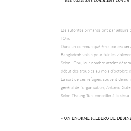
des violences commises contre
Les autorités birmanes ont par ailleurs
l’Onu.
Dans un communiqué émis par ses servic
Bangladesh voisin pour fuir les violence
Selon l’Onu, leur nombre atteint désor
début des troubles au mois d’octobre d
La sort de ces réfugiés, souvent démuni
général de l’organisation, Antonio Guter
Selon Thaung Tun, conseiller à la sécu
« UN ÉNORME ICEBERG DE DÉSIN