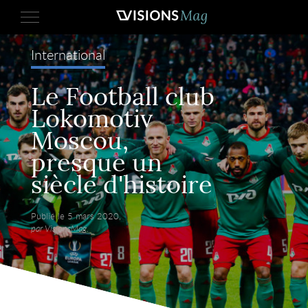
International
Le Football club
Lokomotiv
Moscou,
presque un
siècle d'histoire
Publié le 5 mars 2020,
par VisionsMag.