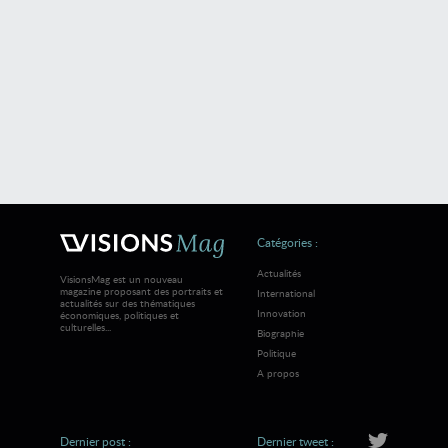
Catégories :
Actualités
VisionsMag est un nouveau
magazine proposant des portraits et
International
actualités sur des thématiques
Innovation
économiques, politiques et
culturelles...
Biographie
Politique
A propos
Dernier post :
Dernier tweet :