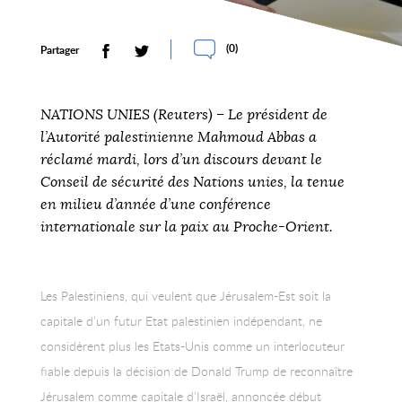
(
0
)
Partager
NATIONS UNIES (Reuters) – Le président de
l’Autorité palestinienne Mahmoud Abbas a
réclamé mardi, lors d’un discours devant le
Conseil de sécurité des Nations unies, la tenue
en milieu d’année d’une conférence
internationale sur la paix au Proche-Orient.
Les Palestiniens, qui veulent que Jérusalem-Est soit la
capitale d’un futur Etat palestinien indépendant, ne
considèrent plus les Etats-Unis comme un interlocuteur
fiable depuis la décision de Donald Trump de reconnaître
Jérusalem comme capitale d’Israël, annoncée début