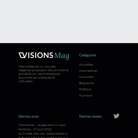
Catégories :
Actualités
VisionsMag est un nouveau
magazine proposant des portraits et
International
actualités sur des thématiques
Innovation
économiques, politiques et
culturelles...
Biographie
Politique
A propos
Dernier post :
Dernier tweet :
Transnistrie : voyage dans un pays
fantôme - 27 avril 2022
La Crimée veut son rattachement à
la Russie. Une autre entité russe aux