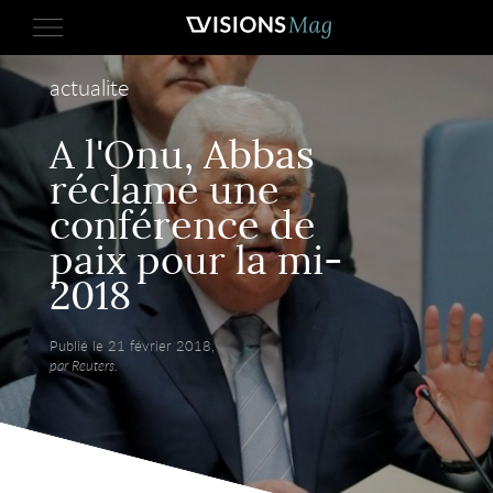
actualite
A l'Onu, Abbas
réclame une
conférence de
paix pour la mi-
2018
Publié le 21 février 2018,
par Reuters.