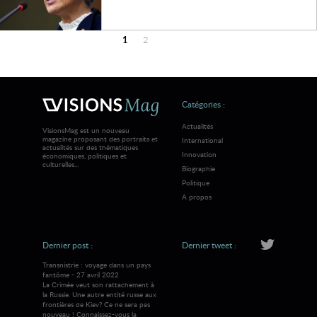
1
2
Plus
d'articles
Catégories :
Actualités
VisionsMag est un nouveau
magazine proposant des portraits et
International
actualités sur des thématiques
Innovation
économiques, politiques et
culturelles...
Biographie
Politique
A propos
Dernier post :
Dernier tweet :
Transnistrie : voyage dans un pays
fantôme - 27 avril 2022
La Crimée veut son rattachement à
la Russie. Une autre entité russe aux
frontières de Kiev? Ce ne sera pas
nouveau ! Connaissez-vous la