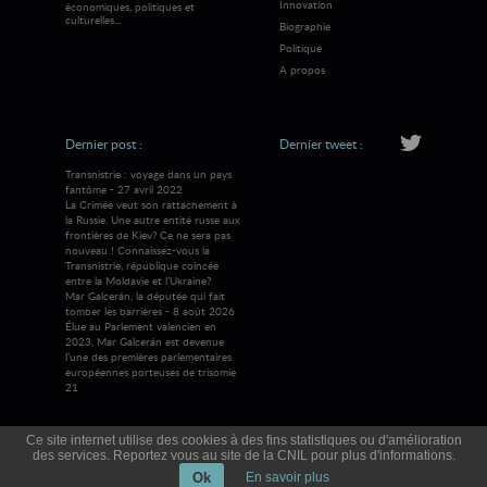
Innovation
économiques, politiques et
culturelles...
Biographie
Politique
A propos
Dernier post :
Dernier tweet :
Transnistrie : voyage dans un pays
fantôme - 27 avril 2022
La Crimée veut son rattachement à
la Russie. Une autre entité russe aux
frontières de Kiev? Ce ne sera pas
nouveau ! Connaissez-vous la
Transnistrie, république coincée
entre la Moldavie et l’Ukraine?
Mar Galcerán, la députée qui fait
tomber les barrières - 8 août 2026
Élue au Parlement valencien en
2023, Mar Galcerán est devenue
l’une des premières parlementaires
européennes porteuses de trisomie
21
Ce site internet utilise des cookies à des fins statistiques ou d'amélioration
des services. Reportez vous au site de la CNIL pour plus d'informations.
© 2026 Visions Mag
Tous droits réservés
Ok
En savoir plus