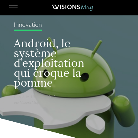
Innovation
Android, le
système
d’exploitation
qui croque la
pomme
Publié le 18 mars 2013,
par VisionsMag.