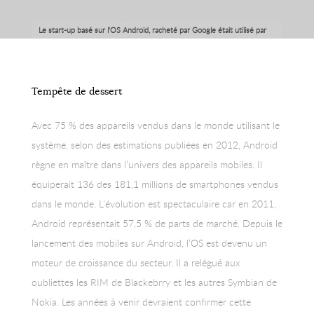
Le start-up basé sur l'OS Android, racheté par Google était utilisé par
75% des téléphones portables vendus en 2012.
Tempête de dessert
Avec 75 % des appareils vendus dans le monde utilisant le
système, selon des estimations publiées en 2012, Android
règne en maître dans l’univers des appareils mobiles. Il
équiperait 136 des 181,1 millions de smartphones vendus
dans le monde. L’évolution est spectaculaire car en 2011,
Android représentait 57,5 % de parts de marché. Depuis le
lancement des mobiles sur Android, l’OS est devenu un
moteur de croissance du secteur. Il a relégué aux
oubliettes les RIM de Blackebrry et les autres Symbian de
Nokia. Les années à venir devraient confirmer cette