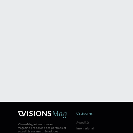
Catégories :
Actualités
VisionsMag est un nouveau
magazine proposant des portraits et
International
actualités sur des thématiques