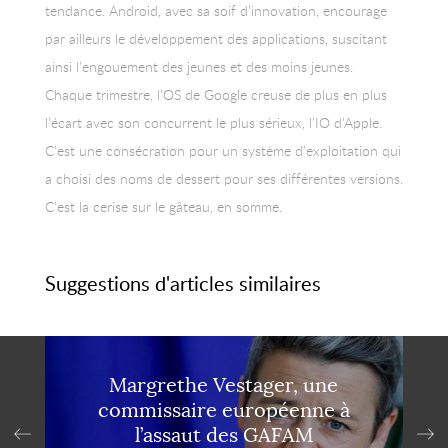
tendance. Android, avec sa soif d’innovation, encourage
par ailleurs le développement des applications, suscitant
ainsi l’engouement des jeunes et des moins jeunes.
Chaque trimestre, l’OS de Google creuse de plus en plus
l’écart avec son concurrent le plus sérieux, l’IO d’Apple.
C’est une consécration pour un système d’exploitation qui
a choisi des noms de dessert pour ses différentes versions.
C’est la cerise sur le gâteau, en somme.
Suggestions d'articles similaires
Margrethe Vestager, une
commissaire européenne à
l’assaut des GAFAM