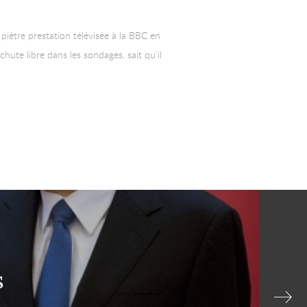
 piètre prestation télévisée à la BBC en
ute libre dans les sondages, sait qu’il
s