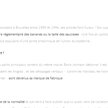
spondant à Bruxelles entre 1989 et 1996, ses articles font fureur ! Son suj
e réglementaire des bananes ou la taille des saucisses
. Une fois en politi
 plus populaire d’une sortie britannique de l’Union européenne…
t !
s partis principaux sortent du même moule, Boris Johnson détonne. Il est 
issent les Anglais ; et ses dérapages verbaux – contre les Irlandais, les ho
inée –
sont devenus sa marque de fabrique
.
rte de la normalité
et parvient à faire oublier que lui aussi vient de l’aristo