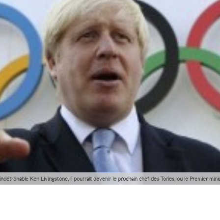
’indétrônable Ken Livingstone, il pourrait devenir le prochain chef des Tories, ou le Premier min