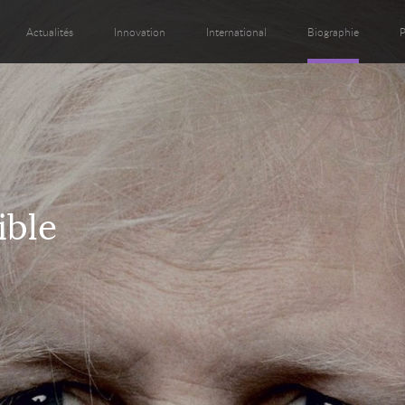
Actualités
Innovation
International
Biographie
P
ible