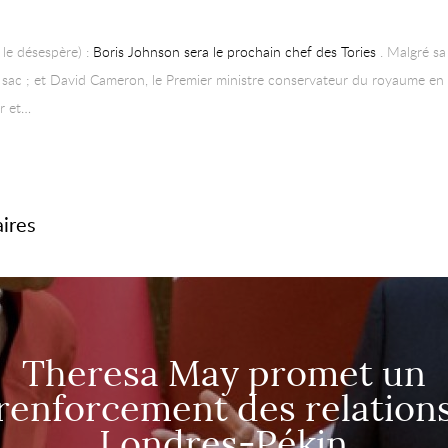
 le désespère) :
Boris Johnson sera le prochain chef des Tories
. Malgré sa
 sac ; et David Cameron, le Premier ministre conservateur du royaume en ch
ur et…
aires
Theresa May promet un
renforcement des relation
Londres-Pékin