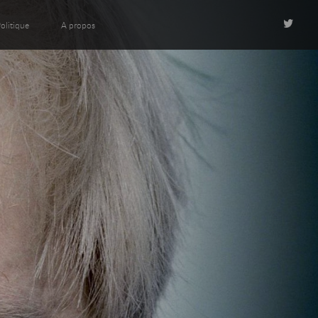
olitique
A propos