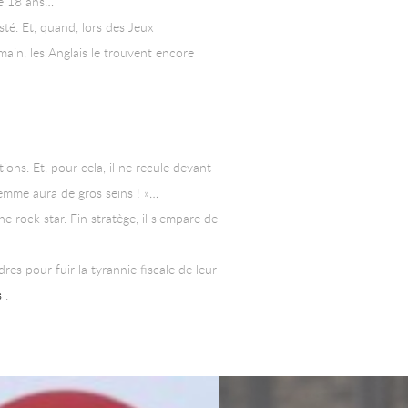
 de 18 ans…
sté. Et, quand, lors des Jeux
ain, les Anglais le trouvent encore
ons. Et, pour cela, il ne recule devant
femme aura de gros seins ! »…
e rock star. Fin stratège, il s’empare de
res pour fuir la tyrannie fiscale de leur
s
.