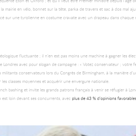
fréquenté Eton et Oxford ; et qu’il veut être Premier ministre depuis l’âge
a mairie en vélo, bonnet sur la tête, parka de travers et sac à dos mal aju
ncé sur une tyrolienne en costume cravate avec un drapeau dans chaque m
ologique fluctuante ; il n’en est pas moins une machine à gagner les électi
e de Londres avec pour slogan de campagne : « Votez conservateur ; votre 
s militants conservateurs lors du Congrès de Birmingham, à la manière d’un
 les classes moyennes et acquérir une envergure nationale.
ch bashing et invite les grands patrons français à venir se réfugier à Lond
 est loin devant ses concurrents, avec
plus de 43 % d’opinions favorable