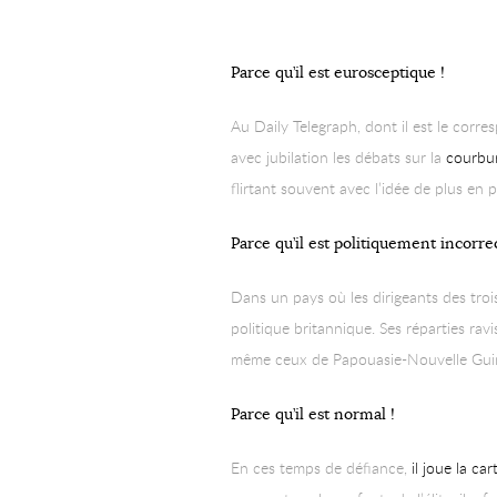
Parce qu’il est eurosceptique !
Au Daily Telegraph, dont il est le corre
avec jubilation les débats sur la
courbur
flirtant souvent avec l’idée de plus en
Parce qu’il est politiquement incorrec
Dans un pays où les dirigeants des troi
politique britannique. Ses réparties rav
même ceux de Papouasie-Nouvelle Gu
Parce qu’il est normal !
En ces temps de défiance,
il joue la ca