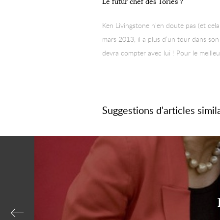
Le futur chef des Tories ?
Ken Livingstone n’en doute pas (et cela
mars 2013, il a plus d’un tour dans son
devra compter avec lui ! Pour le meille
Suggestions d'articles simil