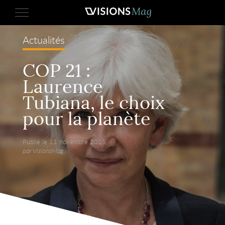
Actualités
COP 21 :
Laurence
Tubiana, le choix
pour la planète
Publié le 11 novembre 2015,
par VisionsMag.