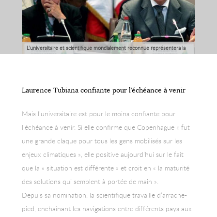
L’universitaire et scientifique mondialement reconnue représentera la
France lors de la COP 21 2015
Laurence Tubiana confiante pour l’échéance à venir
Mais l’universitaire est pour le moins confiante pour
l’échéance à venir. Si elle confirme que Copenhague « fut
une grande claque pour tous les gens mobilisés sur les
enjeux climatiques », elle positive aujourd’hui sur le fait
que la « situation est différente » et croit en « la maturité
des solutions qui semblent à portée de main ».
Depuis sa nomination, la scientifique travaille d’arrache-
pied, enchaînant les navigations entre différents pays aux