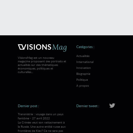
Catégories :
Actualités
VisionsMag est un nouveau
magazine proposant des portraits et
International
actualités sur des thématiques
Innovation
économiques, politiques et
culturelles...
Biographie
Politique
A propos
Dernier post :
Dernier tweet :
Transnistrie : voyage dans un pays
fantôme - 27 avril 2022
La Crimée veut son rattachement à
la Russie. Une autre entité russe aux
frontières de Kiev? Ce ne sera pas