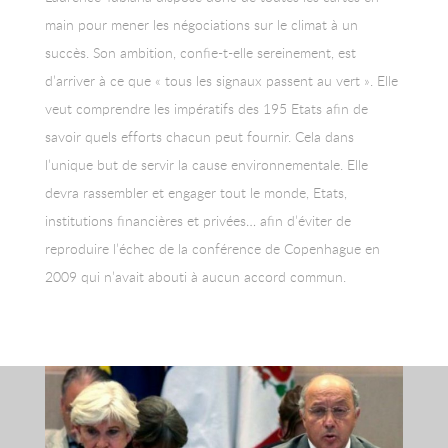
main pour mener les négociations sur le climat à un
succès. Son ambition, confie-t-elle sereinement, est
d’arriver à ce que « tous les signaux passent au vert ». Elle
veut comprendre les impératifs des 195 Etats afin de
savoir quels efforts chacun peut fournir. Cela dans
l’unique but de servir la cause environnementale. Elle
devra rassembler et engager tout le monde, Etats,
institutions financières et privées… afin d’éviter de
reproduire l’échec de la conférence de Copenhague en
2009 qui n’avait abouti à aucun accord commun.