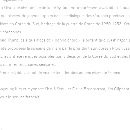
on Gwon, le chef de file de la délégation nord-coréenne, avait dit : « No
es, qui placent de grands espoirs dans ce dialogue, des résultats précieux
ldats en Corée du Sud, héritage de la guerre de Corée de 1950-1953, s’é
er-coréennes.
nald Trump les a qualifiées de « bonne chose », ajoutant que Washington
t été proposées la semaine dernière par le président sud-coréen Moon Jae
Elles ont été rendues possibles par la décision de la Corée du Sud et des
s dans les prochaines semaines.
res s’est dit satisfait de voir se tenir les discussions inter-coréennes.
c Soyoung Kim et Hyonhee Shin à Séoul et David Brunnstrom, Jim Oliphant
ur le service français)