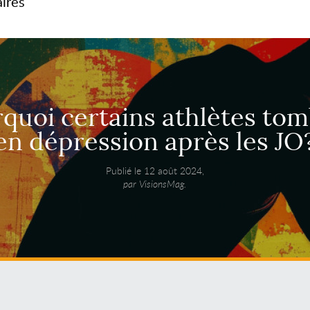
aires
quoi certains athlètes to
en dépression après les JO
Publié le 12 août 2024,
par VisionsMag.