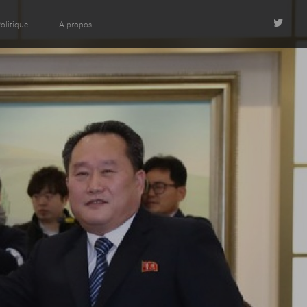
olitique
A propos