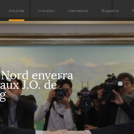
Actualités
Innovation
International
Biographie
P
 Nord enverra
aux J.O. de
g