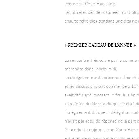
encore dit Chun Hae-sung.
Les athlètes des deux Corées n’ont plus
ensuite refroidies pendant une dizaine 
« PREMIER CADEAU DE L’ANNÉE »
La rencontre, très suivie par la commu
reprendre dans l’après-midi.
La délégation nord-coréenne a franchi 
et les discussions ont commencé à 10h0
avait été signé le cessez-le-feu à la fin
« La Corée du Nord a dit qu’elle était 
Il a également dit que la délégation su
n’avait pas reçu de réponse de la part d
Cependant, toujours selon Chun Hae-sung
entre les deux pays par le dialogue et l