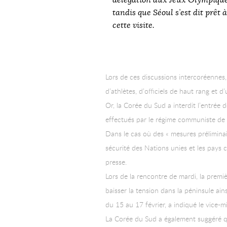
délégation aux Jeux Olympique
tandis que Séoul s’est dit prêt 
cette visite.
Lors de ces discussions intercoréennes,
d’athlètes, d’officiels de haut rang et 
Or, la Corée du Sud a interdit l’entrée 
effectués par le régime communiste de
Dans le cas où des « mesures préliminai
sécurité des Nations unies et les pays 
presse.
Lors de la rencontre de mardi, la prem
baisser la tension dans la péninsule ai
du 15 au 17 février, a indiqué le vice-
La Corée du Sud a également suggéré qu