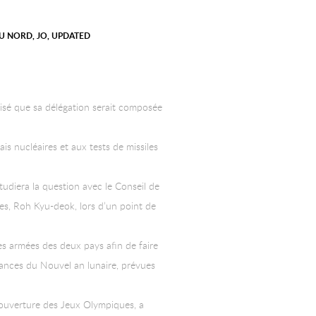
DU NORD
,
JO
,
UPDATED
cisé que sa délégation serait composée
is nucléaires et aux tests de missiles
tudiera la question avec le Conseil de
res, Roh Kyu-deok, lors d’un point de
es armées des deux pays afin de faire
acances du Nouvel an lunaire, prévues
’ouverture des Jeux Olympiques, a