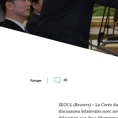
(
0
)
Partager
SEOUL (Reuters) – La Corée du 
discussions bilatérales avec so