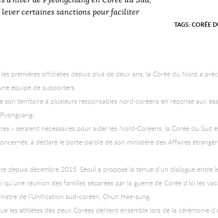
s d’hiver de Pyeongchang en Corée du Sud,
à lever certaines sanctions pour faciliter
TAGS:
CORÉE 
 les premières officielles depuis plus de deux ans, la Corée du Nord a pré
d’une équipe de supporters.
de son territoire à plusieurs responsables nord-coréens en réponse aux essa
 Pyongyang.
res » seraient nécessaires pour aider les Nord-Coréens, la Corée du Sud é
concernés, a déclaré le porte-parole de son ministère des Affaires étrangè
ière depuis décembre 2015, Séoul a proposé la tenue d’un dialogue entre l
nsi qu’une réunion des familles séparées par la guerre de Corée d’ici les v
ministre de l’Unification sud-coréen, Chun Hae-sung.
e les athlètes des deux Corées défilent ensemble lors de la cérémonie d