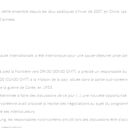
 défilé ensemble depuis les Jeux asiatiques d’hiver de 2007 en Chine. Les 
d’années.
nauté internationale, a été interrompue pour une pause-déjeuner prise pa
à pied la frontière vers 09h30 (00h30 GMT), a précisé un responsable du 
0 (01h00 GMT) à la Maison de la paix, située dans la partie sud-coréenn
 de la guerre de Corée, en 1953. .
déterminée à faire des discussions de ce jour (…) une nouvelle opportunit
d-coréenne avait proposé la reprise des négociations au sujet du programm
e ses interlocuteurs.
, les responsables nord-coréens ont dit lors des discussions être d’acco
a négociation.