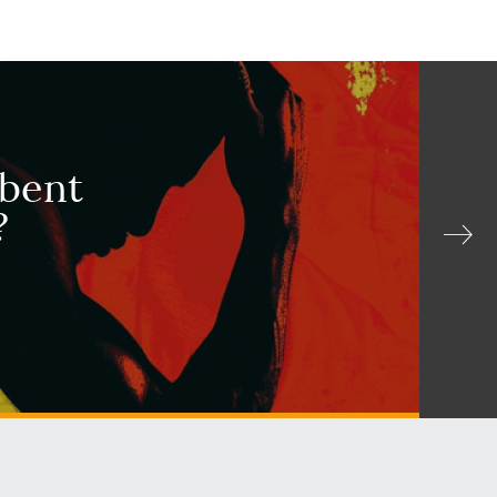
mbent
?