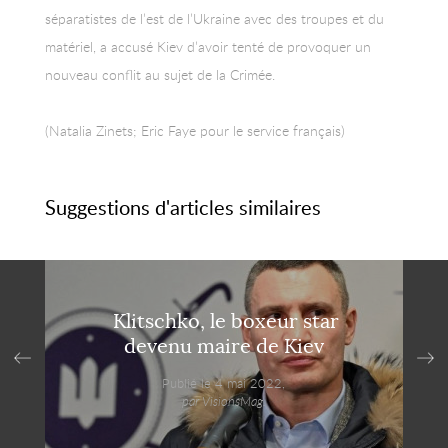
séparatistes de l’est de l’Ukraine avec des troupes et du
matériel, a accusé Kiev d’avoir tenté de provoquer un
nouveau conflit au sujet de la Crimée.
(Natalia Zinets; Eric Faye pour le service français)
Suggestions d'articles similaires
Klitschko, le boxeur star
devenu maire de Kiev
Publié le 4 mai 2022,
par VisionsMag.