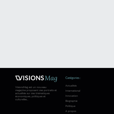
Catégories :
Actualités
VisionsMag est un nouveau
magazine proposant des portraits et
International
actualités sur des thématiques
Innovation
économiques, politiques et
culturelles...
Biographie
Politique
A propos