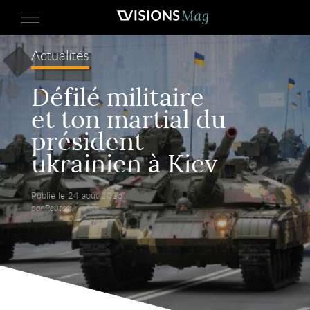
Actualités
Défilé militaire
et ton martial du
président
ukrainien à Kiev
Publié le 24 août 2016,
par Reuters.