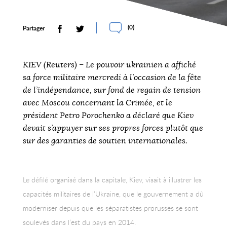
(
0
)
Partager
KIEV (Reuters) – Le pouvoir ukrainien a affiché
sa force militaire mercredi à l’occasion de la fête
de l’indépendance, sur fond de regain de tension
avec Moscou concernant la Crimée, et le
président Petro Porochenko a déclaré que Kiev
devait s’appuyer sur ses propres forces plutôt que
sur des garanties de soutien internationales.
Le défilé organisé dans la capitale, Kiev, visait à illustrer les
capacités militaires de l’Ukraine, que le gouvernement a dû
moderniser depuis que les séparatistes prorusses se sont
soulevés dans l’est du pays en 2014.