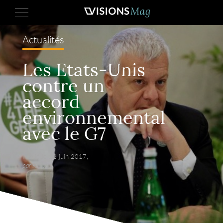
Actualités
Les Etats-Unis
contre un
accord
environnemental
avec le G7
Publié le 12 juin 2017,
par Reuters.