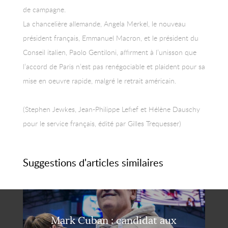
de campagne.
La chancelière allemande, Angela Merkel, le nouveau
président français, Emmanuel Macron, et le président du
Conseil italien, Paolo Gentiloni, affirment à l’unisson que
l’accord de Paris n’est pas renégociable et plaident pour sa
mise en oeuvre rapide, malgré le retrait américain.
(Stephen Jewkes, Jean-Philippe Lefief et Hélène Dauschy
pour le service français, édité par Gilles Trequesser)
Suggestions d'articles similaires
Mark Cuban : candidat aux