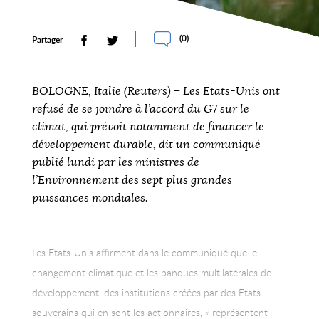
(
0
)
Partager
BOLOGNE, Italie (Reuters) – Les Etats-Unis ont
refusé de se joindre à l’accord du G7 sur le
climat, qui prévoit notamment de financer le
développement durable, dit un communiqué
publié lundi par les ministres de
l’Environnement des sept plus grandes
puissances mondiales.
Les Etats-Unis affirment dans le communiqué que le
changement climatique et les banques multilatérales de
développement, des institutions créées par des Etats
souverains qui en sont les actionnaires, « représentent