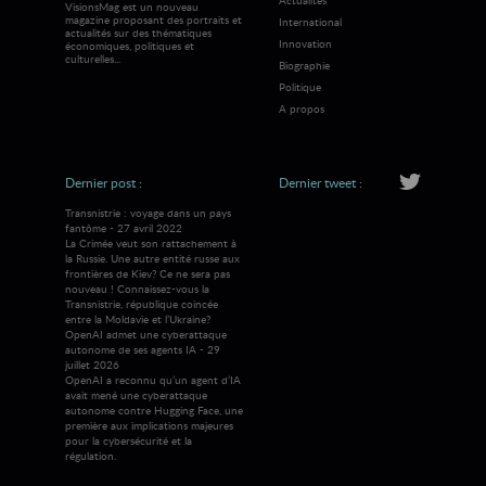
VisionsMag est un nouveau
magazine proposant des portraits et
International
actualités sur des thématiques
Innovation
économiques, politiques et
culturelles...
Biographie
Politique
A propos
Dernier post :
Dernier tweet :
Transnistrie : voyage dans un pays
fantôme - 27 avril 2022
La Crimée veut son rattachement à
la Russie. Une autre entité russe aux
frontières de Kiev? Ce ne sera pas
nouveau ! Connaissez-vous la
Transnistrie, république coincée
entre la Moldavie et l’Ukraine?
OpenAI admet une cyberattaque
autonome de ses agents IA - 29
juillet 2026
OpenAI a reconnu qu’un agent d’IA
avait mené une cyberattaque
autonome contre Hugging Face, une
première aux implications majeures
pour la cybersécurité et la
régulation.