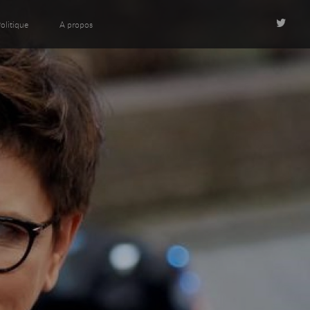
olitique
A propos