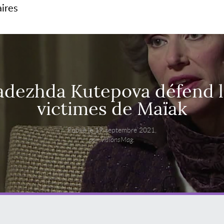
aires
adezhda Kutepova défend l
victimes de Maïak
Publié le 19 septembre 2021,
par VisionsMag.