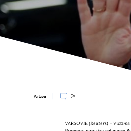
(
0
)
Partager
VARSOVIE (Reuters) – Victime d
Première ministre polonaise B