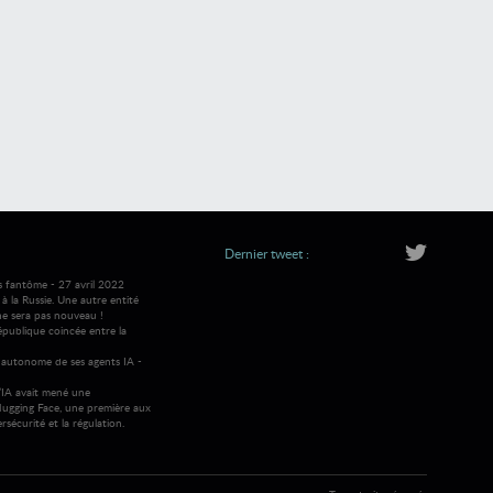
Dernier tweet :
s fantôme - 27 avril 2022
 la Russie. Une autre entité
ne sera pas nouveau !
république coincée entre la
autonome de ses agents IA -
IA avait mené une
ugging Face, une première aux
rsécurité et la régulation.