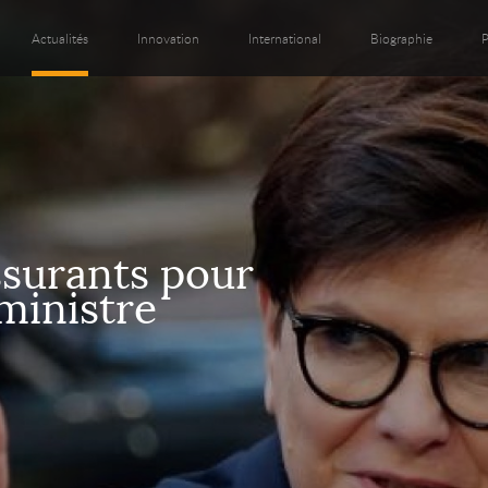
Actualités
Innovation
International
Biographie
P
surants pour
ministre