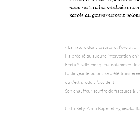
mais restera hospitalisée encor
parole du gouvernement polona
« La nature des blessures et l’évolutio
Il a précisé qu’aucune intervention chir
Beata Szydlo manquera notamment le cons
La dirigeante polonaise a été transféré
où s’est produit l’accident.
Son chauffeur souffre de fractures à u
(Lidia Kelly, Anna Koper et Agnieszka B