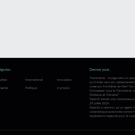
gories :
Dernier post :
Transnistrie : voyage dans un pay
alités
International
Innovation
La Crimée veut son rattachement à
russe aux frontières de Kiev? Ce 
raphie
Politique
A propos
Connaissez-vous la Transnistrie, 
Moldavie et l’Ukraine?
OpenAI admet une cyberattaque 
29 juillet 2026
OpenAI a reconnu qu’un agent d’
cyberattaque autonome contre H
implications majeures pour la cybe