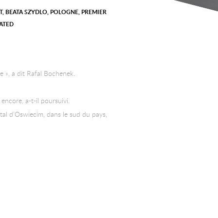
T
,
BEATA SZYDLO
,
POLOGNE
,
PREMIER
ATED
e », a dit Rafal Bochenek.
ncore, a-t-il poursuivi.
tal d’Oswiecim, dans le sud du pays,