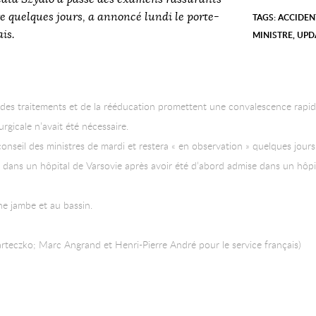
e quelques jours, a annoncé lundi le porte-
TAGS:
ACCIDEN
is.
MINISTRE
,
UPD
n des traitements et de la rééducation promettent une convalescence rapid
urgicale n’avait été nécessaire.
eil des ministres de mardi et restera « en observation » quelques jours e
e dans un hôpital de Varsovie après avoir été d’abord admise dans un hôpi
ne jambe et au bassin.
arteczko; Marc Angrand et Henri-Pierre André pour le service français)