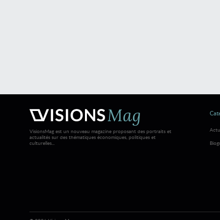
Caté
Actu
VisionsMag est un nouveau magazine proposant des portraits et
actualités sur des thématiques économiques, politiques et
culturelles...
Biog