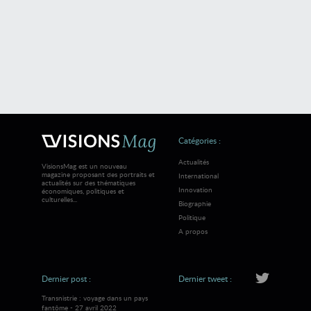
Catégories :
Actualités
VisionsMag est un nouveau
magazine proposant des portraits et
International
actualités sur des thématiques
Innovation
économiques, politiques et
culturelles...
Biographie
Politique
A propos
Dernier post :
Dernier tweet :
Transnistrie : voyage dans un pays
fantôme - 27 avril 2022