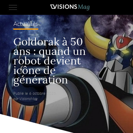
Actualités
Goldorak à 50
ans : quand un
robot devient
icône de
génération
Publié le 6 octobre 2025,
par VisionsMag.