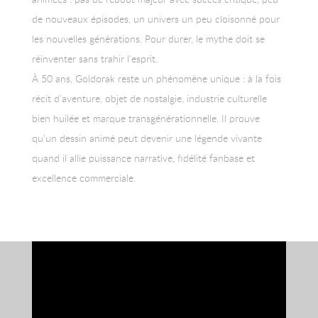
de nouveaux épisodes, un univers un peu cloisonné pour
les nouvelles générations. Pour durer, le mythe doit se
réinventer sans trahir l’esprit.
À 50 ans, Goldorak reste un phénomène unique : à la fois
récit d’aventure, objet de nostalgie, industrie culturelle
bien huilée et marque transgénérationnelle. Il prouve
qu’un dessin animé peut devenir une légende vivante
quand il allie puissance narrative, fidélité fanbase et
excellence commerciale.